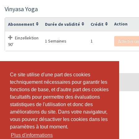
Vinyasa Yoga
Action
Abonnement
Durée de validité
Crédit
Einzellektion
1 Semaines
1
Acheter u
90'
Ce site utilise d'une part des cookies
Ce site utilise d'une part des cookies
© SportsNow® 2026. Le logiciel suisse pour ton studio.
techniquement nécessaires pour garantir les
techniquement nécessaires pour garantir les
fonctions de base, et d'autre part des cookies
fonctions de base, et d'autre part des cookies
facultatifs pour permettre des évaluations
facultatifs pour permettre des évaluations
statistiques de l'utilisation et donc des
statistiques de l'utilisation et donc des
améliorations du site. Dans votre navigateur,
améliorations du site. Dans votre navigateur,
vous pouvez désactiver les cookies dans les
vous pouvez désactiver les cookies dans les
paramètres à tout moment.
paramètres à tout moment.
Plus d'informations
Plus d'informations