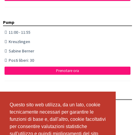
Pump
11:00 - 11:55
Kreuzlingen
Sabine Berner
Posti liberi: 30
Prenotare ora
Zumba®
Questo sito web utilizza, da un lato, cookie
Questo sito web utilizza, da un lato, cookie
12:00 - 13:00
tecnicamente necessari per garantire le
tecnicamente necessari per garantire le
Kreuzlingen
funzioni di base e, dall'altro, cookie facoltativi
funzioni di base e, dall'altro, cookie facoltativi
Team
per consentire valutazioni statistiche
per consentire valutazioni statistiche
sull'utilizzo e quindi miglioramenti del sito
sull'utilizzo e quindi miglioramenti del sito
La lezione è stata disdetta: Sommerferien 26