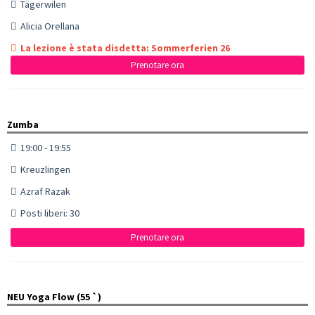
Tägerwilen
Alicia Orellana
La lezione è stata disdetta: Sommerferien 26
Prenotare ora
Zumba
19:00 - 19:55
Kreuzlingen
Azraf Razak
Posti liberi: 30
Prenotare ora
NEU Yoga Flow (55 `)