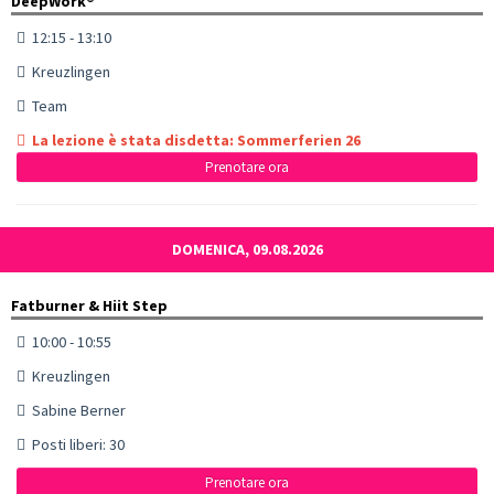
DeepWork®
12:15 - 13:10
Kreuzlingen
Team
La lezione è stata disdetta: Sommerferien 26
Prenotare ora
DOMENICA, 09.08.2026
Fatburner & Hiit Step
10:00 - 10:55
Kreuzlingen
Sabine Berner
Posti liberi: 30
Prenotare ora