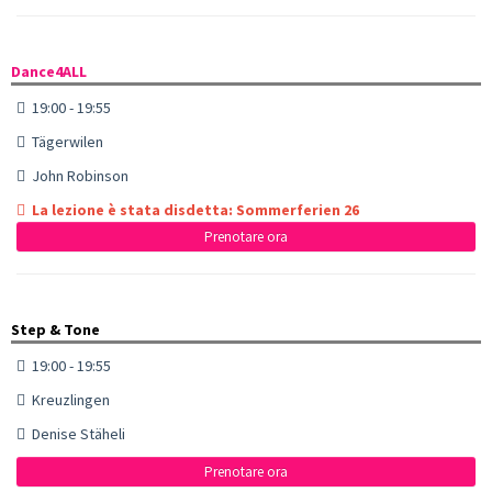
Dance4ALL
19:00 - 19:55
Tägerwilen
John Robinson
La lezione è stata disdetta: Sommerferien 26
Prenotare ora
Step & Tone
19:00 - 19:55
Kreuzlingen
Denise Stäheli
Prenotare ora