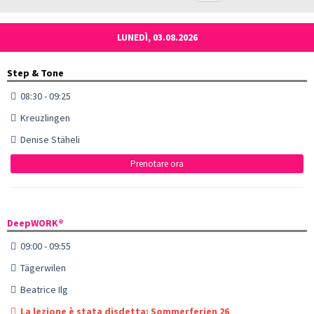
LUNEDÌ, 03.08.2026
Step & Tone
08:30 - 09:25
Kreuzlingen
Denise Stäheli
Prenotare ora
DeepWORK®
09:00 - 09:55
Tägerwilen
Beatrice Ilg
La lezione è stata disdetta: Sommerferien 26