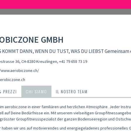
OBICZONE GMBH
 KOMMT DANN, WENN DU TUST, WAS DU LIEBST Gemeinsam err
strasse 36, CH-8280 Kreuzlingen
,
+41 79 658 73 19
//www.aerobiczone.ch/
erobiczone.ch
& PREZZI
CHI SIAMO
IL NOSTRO TEAM
im aerobiczone in einer familiären und herzlichen Atmosphäre. Jeder Instru
uell auf Deine Bedürfnisse ein. Mit unserem vielseitigen Groupfitnessangeb
d grösster Groupfitnessspezialist der ganzen Bodenseeregion und Ostschwe
er haben wir uns auf motivierendes und energiegeladenes professionelles Gr