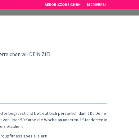
AEROBICZONE GMBH
ISCRIVERSI
eichen wir DEIN ZIEL
ktor begrüsst und betreut Dich persönlich damit Du Deine
ot von über 50 Kurse die Woche an unseren 2 Standorten in
iz etabliert.
oupfitness spezialisiert!