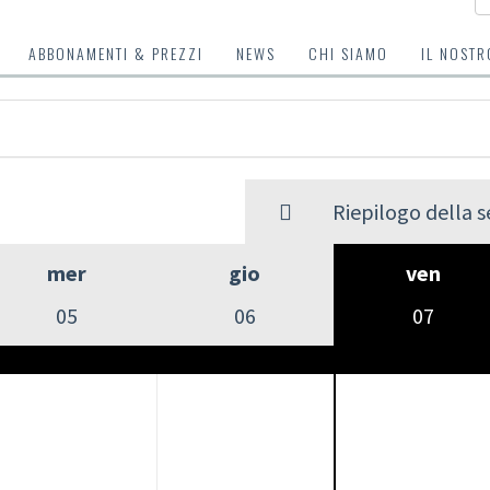
ABBONAMENTI & PREZZI
NEWS
CHI SIAMO
IL NOSTR
Riepilogo della 
mer
gio
ven
05
06
07