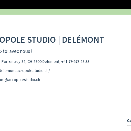
OPOLE STUDIO | DELÉMONT
-toi avec nous !
 Porrentruy 82, CH-2800 Delémont
,
+41 79 673 28 33
/delemont.acropolestudio.ch/
nt@acropolestudio.ch
C