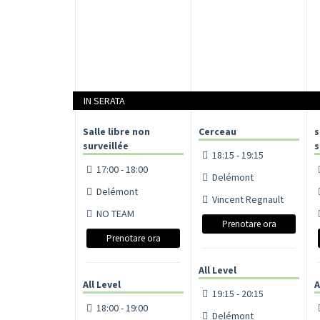
IN SERATA
Salle libre non
Cerceau
s
surveillée
s
18:15 - 19:15
17:00 - 18:00
Delémont
Delémont
Vincent Regnault
NO TEAM
Prenotare ora
Prenotare ora
All Level
All Level
A
19:15 - 20:15
18:00 - 19:00
Delémont