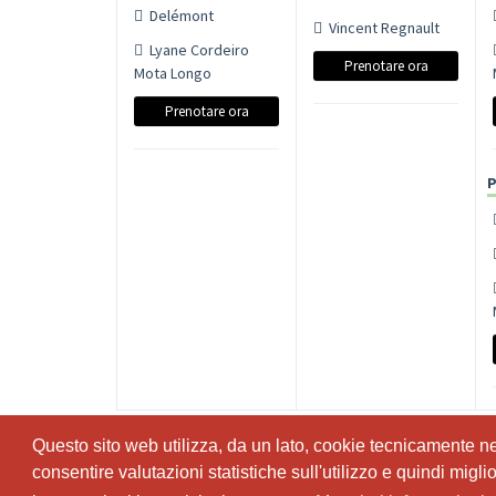
Delémont
Vincent Regnault
Lyane Cordeiro
Prenotare ora
Mota Longo
Prenotare ora
P
Questo sito web utilizza, da un lato, cookie tecnicamente nece
Questo sito web utilizza, da un lato, cookie tecnicamente nece
consentire valutazioni statistiche sull'utilizzo e quindi migl
consentire valutazioni statistiche sull'utilizzo e quindi migl