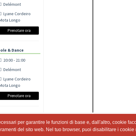
Delémont
Lyane Cordeiro
Mota Longo
Prenotare ora
ole & Dance
20:00 - 21:00
Delémont
Lyane Cordeiro
Mota Longo
Prenotare ora
ssari per garantire le funzioni di base e, dall'altro, cookie facol
ssari per garantire le funzioni di base e, dall'altro, cookie facol
ioramenti del sito web. Nel tuo browser, puoi disabilitare i cookie 
ioramenti del sito web. Nel tuo browser, puoi disabilitare i cookie 