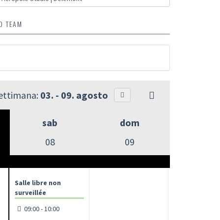
O TEAM
settimana:
03. - 09. agosto
sab
dom
08
09
Salle libre non
surveillée
09:00 - 10:00