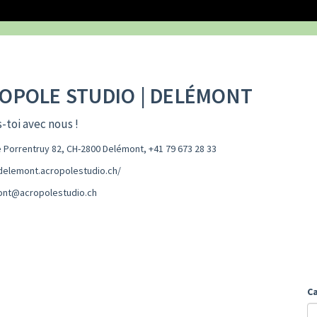
OPOLE STUDIO | DELÉMONT
-toi avec nous !
 Porrentruy 82, CH-2800 Delémont
,
+41 79 673 28 33
/delemont.acropolestudio.ch/
nt@acropolestudio.ch
C