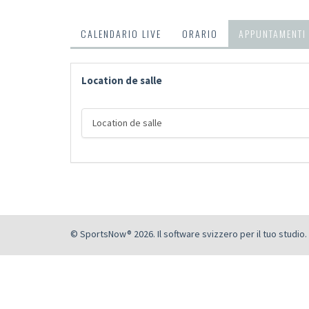
CALENDARIO LIVE
ORARIO
APPUNTAMENTI
Location de salle
Location de salle
© SportsNow® 2026. Il software svizzero per il tuo studio.