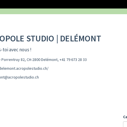
OPOLE STUDIO | DELÉMONT
-toi avec nous !
 Porrentruy 82, CH-2800 Delémont
,
+41 79 673 28 33
/delemont.acropolestudio.ch/
nt@acropolestudio.ch
C