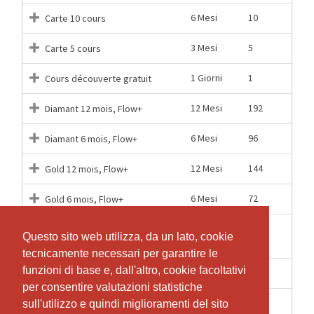
6 Mesi
10
Carte 10 cours
3 Mesi
5
Carte 5 cours
1 Giorni
1
Cours découverte gratuit
12 Mesi
192
Diamant 12 mois, Flow+
6 Mesi
96
Diamant 6 mois, Flow+
12 Mesi
144
Gold 12 mois, Flow+
6 Mesi
72
Gold 6 mois, Flow+
1
5
Semaine découverte
Questo sito web utilizza, da un lato, cookie
Questo sito web utilizza, da un lato, cookie
Settimane
tecnicamente necessari per garantire le
tecnicamente necessari per garantire le
funzioni di base e, dall'altro, cookie facoltativi
funzioni di base e, dall'altro, cookie facoltativi
12 Mesi
96
Silver 12 mois, Flow+
per consentire valutazioni statistiche
per consentire valutazioni statistiche
6 Mesi
46
Silver 6 mois, Flow+
sull'utilizzo e quindi miglioramenti del sito
sull'utilizzo e quindi miglioramenti del sito