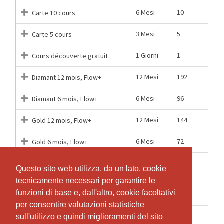
6 Mesi
10
Carte 10 cours
3 Mesi
5
Carte 5 cours
1 Giorni
1
Cours découverte gratuit
12 Mesi
192
Diamant 12 mois, Flow+
6 Mesi
96
Diamant 6 mois, Flow+
12 Mesi
144
Gold 12 mois, Flow+
6 Mesi
72
Gold 6 mois, Flow+
1
5
Semaine découverte
Questo sito web utilizza, da un lato, cookie
Questo sito web utilizza, da un lato, cookie
Settimane
tecnicamente necessari per garantire le
tecnicamente necessari per garantire le
funzioni di base e, dall'altro, cookie facoltativi
funzioni di base e, dall'altro, cookie facoltativi
12 Mesi
96
Silver 12 mois, Flow+
per consentire valutazioni statistiche
per consentire valutazioni statistiche
6 Mesi
46
Silver 6 mois, Flow+
sull'utilizzo e quindi miglioramenti del sito
sull'utilizzo e quindi miglioramenti del sito