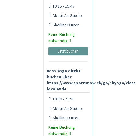
19:15 - 19:45
About Air Studio
Sheilina Durrer
Keine Buchung
notwendig
Jetzt buchen
Acro-Yoga direkt
buchen über
https://www.sportsnow.ch/go/shyoga/class
locale=de
19:50 - 21:50
About Air Studio
Sheilina Durrer
Keine Buchung
notwendig