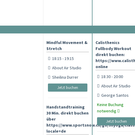
Mindful Movement &
Calisthenics
Stretch
Fullbody Workout
direkt buchen:
18:15 - 19:15
https://www.calist
online
About Air Studio
18:30 - 20:00
Sheilina Durrer
About Air Studio
Jetzt buchen
George Santos
Keine Buchung
Handstandtraining
notwendig
30 Min. direkt buchen
über
Jetzt buchen
https://www.sportsnow.ch/go/shyoga/class
locale=de