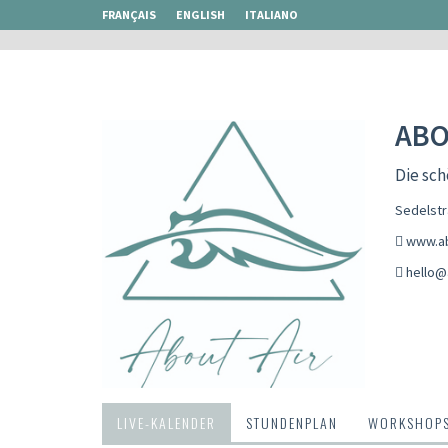
FRANÇAIS
ENGLISH
ITALIANO
ABO
Die sc
Sedelst
www.ab
hello@
LIVE-KALENDER
STUNDENPLAN
WORKSHOP