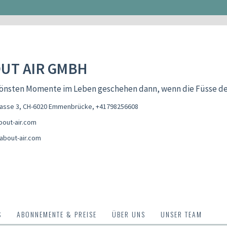
UT AIR GMBH
hönsten Momente im Leben geschehen dann, wenn die Füsse de
rasse 3, CH-6020 Emmenbrücke
,
+41798256608
out-air.com
about-air.com
S
ABONNEMENTE & PREISE
ÜBER UNS
UNSER TEAM