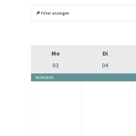
🔎 Filter anzeigen
Mo
Di
03
04
MORGENS