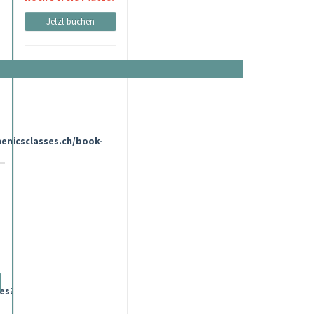
Jetzt buchen
henicsclasses.ch/book-
es?