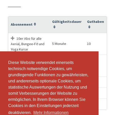
Gültigkeitsdauer
Guthaben
Abonnement
10er Abo für alle
5 Monate
10
Aerial, Bungee-Fit und
Yoga Kurse
5er Abo für alle
Diese Website verwendet einerseits
Diese Website verwendet einerseits
4 Monate
5
Aerial und Bungee-Fit
technisch notwendige Cookies, um
technisch notwendige Cookies, um
und Yoga Kurse
grundlegende Funktionen zu gewährleisten,
grundlegende Funktionen zu gewährleisten,
und andererseits optionale Cookies, um
und andererseits optionale Cookies, um
2 Monate
1
Einzeleintritt
statistische Auswertungen der Nutzung und
statistische Auswertungen der Nutzung und
4 Monate
3
Schnupperkurs Abo
somit Verbesserungen der Website zu
somit Verbesserungen der Website zu
ermöglichen. In Ihrem Browser können Sie
ermöglichen. In Ihrem Browser können Sie
4 Monate
1
Schnupperlektion
Cookies in den Einstellungen jederzeit
Cookies in den Einstellungen jederzeit
deaktivieren.
deaktivieren.
Mehr Informationen
Mehr Informationen