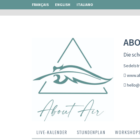
FRANÇAIS
ENGLISH
ITALIANO
ABO
Die sc
Sedelst
www.ab
hello@
LIVE-KALENDER
STUNDENPLAN
WORKSHOP