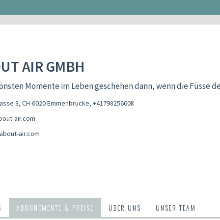
UT AIR GMBH
hönsten Momente im Leben geschehen dann, wenn die Füsse de
rasse 3, CH-6020 Emmenbrücke
,
+41798256608
out-air.com
about-air.com
S
ABONNEMENTE & PREISE
ÜBER UNS
UNSER TEAM