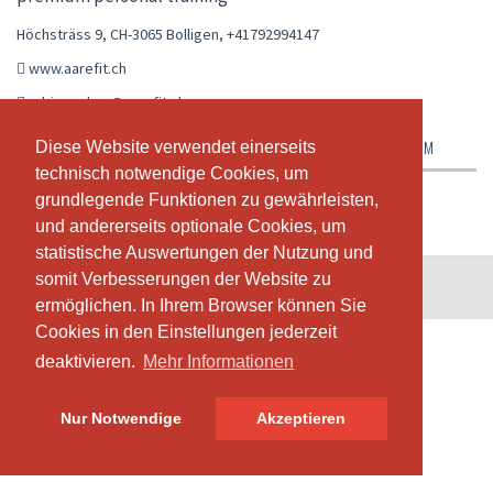
Höchsträss 9, CH-3065 Bolligen
,
+41792994147
www.aarefit.ch
adrian.reber@aarefit.ch
ABONNEMENTE & PREISE
ÜBER UNS
UNSER TEAM
Diese Website verwendet einerseits
Diese Website verwendet einerseits
technisch notwendige Cookies, um
technisch notwendige Cookies, um
grundlegende Funktionen zu gewährleisten,
grundlegende Funktionen zu gewährleisten,
und andererseits optionale Cookies, um
und andererseits optionale Cookies, um
statistische Auswertungen der Nutzung und
statistische Auswertungen der Nutzung und
somit Verbesserungen der Website zu
somit Verbesserungen der Website zu
© SportsNow® 2026. Die Schweizer Software für dein Studio.
ermöglichen. In Ihrem Browser können Sie
ermöglichen. In Ihrem Browser können Sie
Cookies in den Einstellungen jederzeit
Cookies in den Einstellungen jederzeit
deaktivieren.
deaktivieren.
Mehr Informationen
Mehr Informationen
Nur Notwendige
Nur Notwendige
Akzeptieren
Akzeptieren