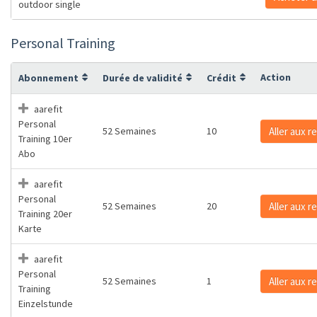
outdoor single
Personal Training
Action
Abonnement
Durée de validité
Crédit
aarefit
Personal
52 Semaines
10
Aller aux 
Training 10er
Abo
aarefit
Personal
52 Semaines
20
Aller aux 
Training 20er
Karte
aarefit
Personal
52 Semaines
1
Aller aux 
Training
Einzelstunde