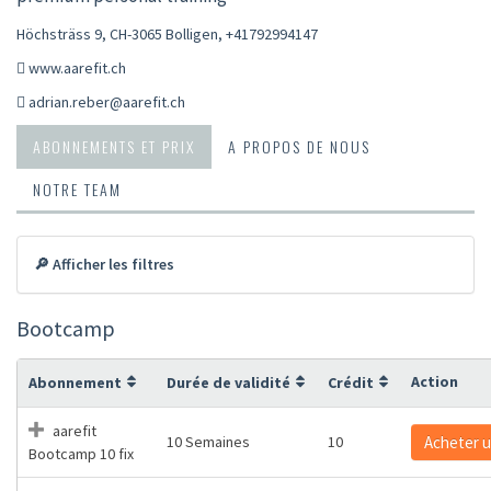
Höchsträss 9, CH-3065 Bolligen
,
+41792994147
www.aarefit.ch
adrian.reber@aarefit.ch
ABONNEMENTS ET PRIX
A PROPOS DE NOUS
NOTRE TEAM
🔎 Afficher les filtres
Bootcamp
Action
Abonnement
Durée de validité
Crédit
aarefit
10 Semaines
10
Acheter 
Bootcamp 10 fix