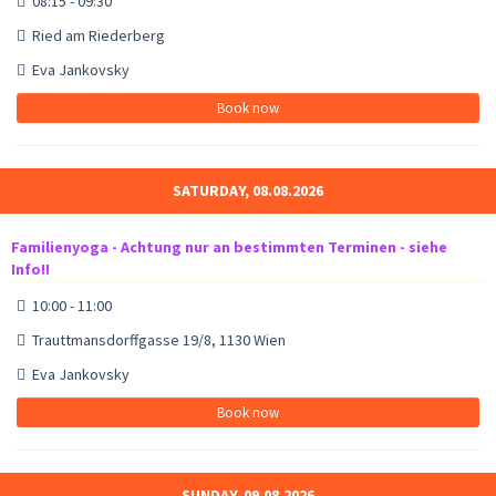
08:15 - 09:30
Ried am Riederberg
Eva Jankovsky
Book now
SATURDAY, 08.08.2026
Familienyoga - Achtung nur an bestimmten Terminen - siehe
Info!!
10:00 - 11:00
Trauttmansdorffgasse 19/8, 1130 Wien
Eva Jankovsky
Book now
SUNDAY, 09.08.2026