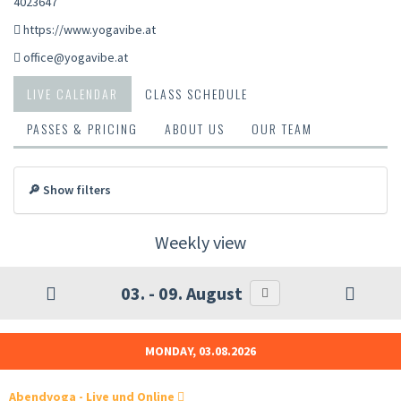
4023647
https://www.yogavibe.at
office@yogavibe.at
LIVE CALENDAR
CLASS SCHEDULE
PASSES & PRICING
ABOUT US
OUR TEAM
🔎 Show filters
Weekly view
03. - 09. August
MONDAY, 03.08.2026
Abendyoga - Live und Online