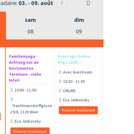
adaire:
03. - 09. août
sam
dim
08
09
Familienyoga -
Sonntags Online-
Achtung nur an
Yoga sanft
bestimmten
Avec livestream
Terminen - siehe
Info!!
10:30 - 11:30
10:00 - 11:00
ONLINE
Eva Jankovsky
Trauttmansdorffgasse
Réserver maintenant
19/8, 1130 Wien
Eva Jankovsky
Réserver maintenant