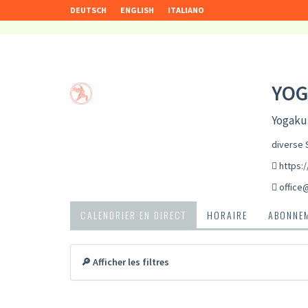
DEUTSCH
ENGLISH
ITALIANO
YOG
Yogakur
diverse 
https:
office
CALENDRIER EN DIRECT
HORAIRE
ABONNEM
🔎 Afficher les filtres