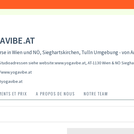
AVIBE.AT
se in Wien und NÖ, Sieghartskirchen, Tulln Umgebung - von An
Studioadressen siehe website:www.yogavibe.at, AT-1130 Wien & NÖ Siegha
//www.yogavibe.at
@yogavibe.at
ENTS ET PRIX
A PROPOS DE NOUS
NOTRE TEAM