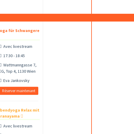
oga für Schwangere
Avec livestream
17:30 - 18:45
Wattmanngasse 7,
EG, Top 4, 1130 Wien
Eva Jankovsky
Réserver maintenant
bendyoga Relax mit
Pranayama
Avec livestream