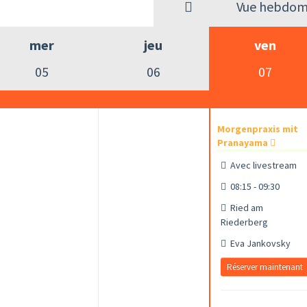
Vue hebdom
mer
jeu
ven
05
06
07
Morgenpraxis mit
Pranayama
Avec livestream
08:15 - 09:30
Ried am
Riederberg
Eva Jankovsky
Réserver maintenant