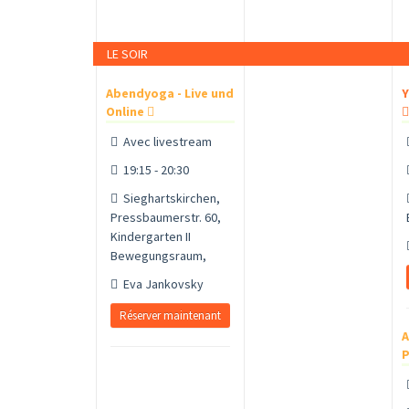
LE SOIR
Abendyoga - Live und
Y
Online
Avec livestream
19:15 - 20:30
Sieghartskirchen,
Pressbaumerstr. 60,
Kindergarten II
Bewegungsraum,
Eva Jankovsky
Réserver maintenant
A