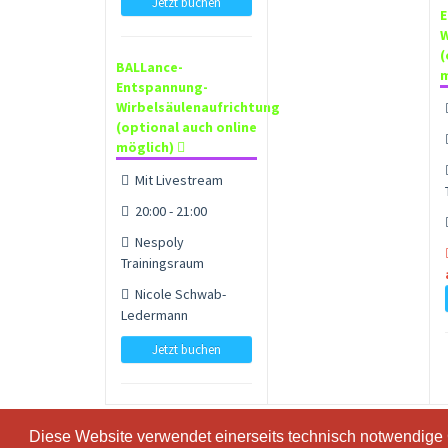
Jetzt buchen
E
W
(
BALLance-
m
Entspannung-
Wirbelsäulenaufrichtung
(optional auch online
möglich)
Mit Livestream
20:00 - 21:00
Nespoly
Trainingsraum
Nicole Schwab-
Ledermann
Jetzt buchen
Diese Website verwendet einerseits technisch notwendige
Diese Website verwendet einerseits technisch notwendige