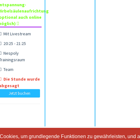
ntspannung-
irbelsäulenaufrichtung
optional auch online
öglich)
Mit Livestream
20:25 - 21:25
Nespoly
Trainingsraum
Team
Die Stunde wurde
abgesagt
Jetzt buchen
 Cookies, um grundlegende Funktionen zu gewährleisten, und a
 Cookies, um grundlegende Funktionen zu gewährleisten, und a