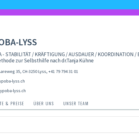
OBA-LYSS
 - STABILITÄT / KRÄFTIGUNG / AUSDAUER / KOORDINATION /
thode zur Selbsthilfe nach dr.Tanja Kühne
areweg 35, CH-3250 Lyss
,
+41 79 794 31 01
poba-lyss.ch
ypoba-lyss.ch
E & PREISE
ÜBER UNS
UNSER TEAM