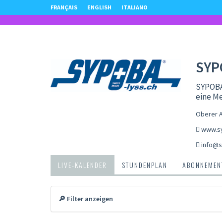
FRANÇAIS
ENGLISH
ITALIANO
SYP
SYPOBA
eine Me
Oberer A
www.sy
info@s
LIVE-KALENDER
STUNDENPLAN
ABONNEMENT
🔎 Filter anzeigen