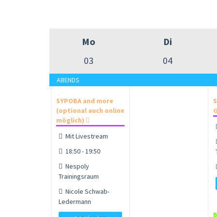
Mo
Di
03
04
ABENDS
SYPOBA and more
S
(optional auch online
G
möglich)
Mit Livestream
18:50 - 19:50
Nespoly
Trainingsraum
Nicole Schwab-
Ledermann
B