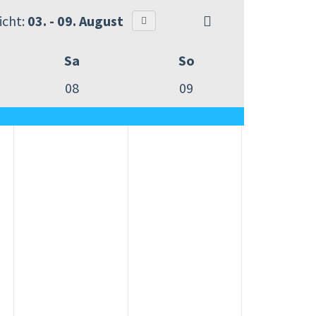
cht:
03. - 09. August
Sa
So
08
09