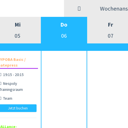
Wochenansi
Mi
Do
Fr
05
06
07
YPOBA Basic /
atepress
19:15 - 20:15
Nespoly
Trainingsraum
Team
Jetzt buchen
ALLance-