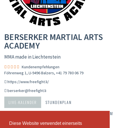
BERSERKER MARTIAL ARTS
ACADEMY
MMA made in Liechtenstein
Kundenempfehlungen
Föhrenweg 1, LI-9496 Balzers
,
+41 79 780 06 79
https://www.freefight.li/
berserker@freefight.li
LIVE-KALENDER
STUNDENPLAN
ABONNEMENTE & PREISE
ÜBER UNS
UNSER TEAM
Diese Website verwendet einerseits
Diese Website verwendet einerseits
KUNDENEMPFEHLUNGEN