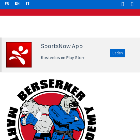
FR
EN
IT
SportsNow App
Laden
Kostenlos im Play Store