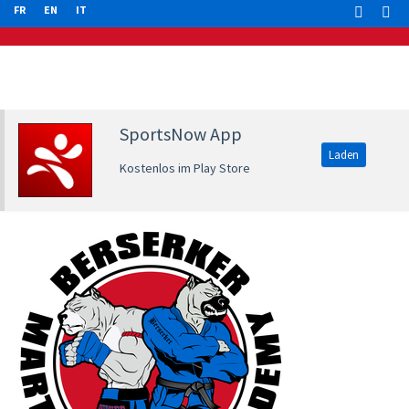
FR
EN
IT
SportsNow App
Laden
Kostenlos im Play Store