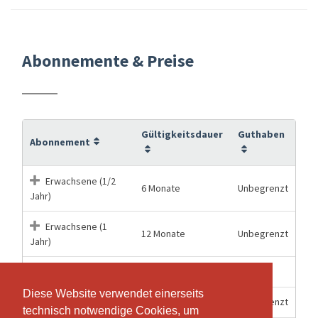
Abonnemente & Preise
Gültigkeitsdauer
Guthaben
Abonnement
Erwachsene (1/2
6 Monate
Unbegrenzt
Jahr)
Erwachsene (1
12 Monate
Unbegrenzt
Jahr)
4 Wochen
3
Probetraining
Diese Website verwendet einerseits
Diese Website verwendet einerseits
6 Monate
Unbegrenzt
Schüler (1/2 Jahr)
technisch notwendige Cookies, um
technisch notwendige Cookies, um