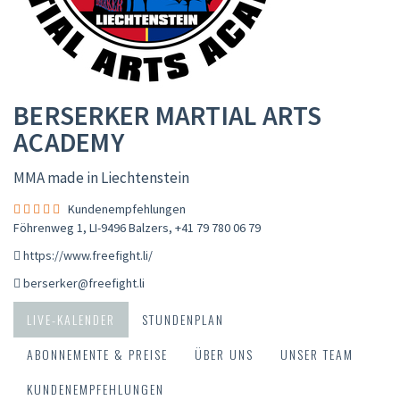
BERSERKER MARTIAL ARTS
ACADEMY
MMA made in Liechtenstein
Kundenempfehlungen
Föhrenweg 1, LI-9496 Balzers
,
+41 79 780 06 79
https://www.freefight.li/
berserker@freefight.li
LIVE-KALENDER
STUNDENPLAN
ABONNEMENTE & PREISE
ÜBER UNS
UNSER TEAM
KUNDENEMPFEHLUNGEN