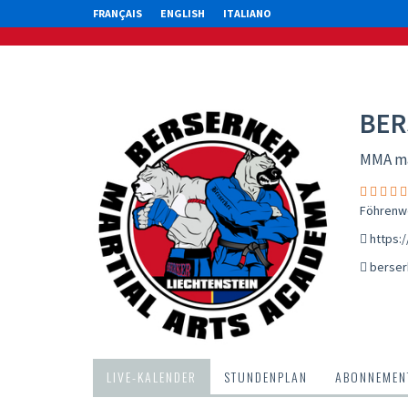
FRANÇAIS
ENGLISH
ITALIANO
BER
MMA ma
Föhrenwe
https:/
berser
LIVE-KALENDER
STUNDENPLAN
ABONNEMENT