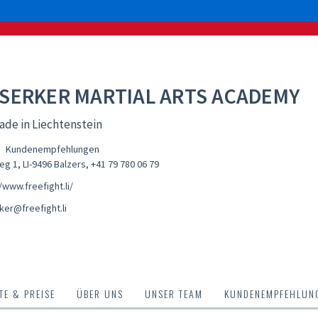
SERKER MARTIAL ARTS ACADEMY
de in Liechtenstein
Kundenempfehlungen
g 1, LI-9496 Balzers
,
+41 79 780 06 79
/www.freefight.li/
ker@freefight.li
E & PREISE
ÜBER UNS
UNSER TEAM
KUNDENEMPFEHLUN