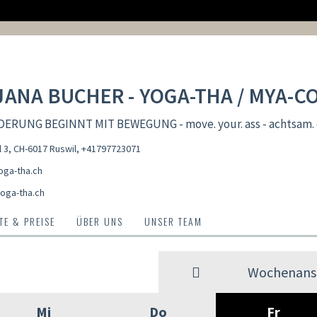
JANA BUCHER - YOGA-THA / MYA-
ERUNG BEGINNT MIT BEWEGUNG - move. your. ass - achtsam. eh
 3, CH-6017 Ruswil
,
+41797723071
ga-tha.ch
oga-tha.ch
E & PREISE
ÜBER UNS
UNSER TEAM
Wochenansi
Mi
Do
Fr