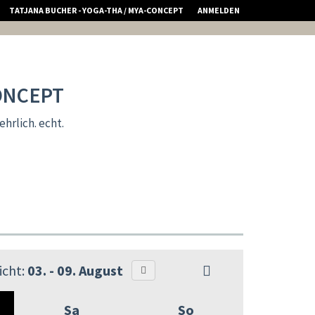
TATJANA BUCHER - YOGA-THA / MYA-CONCEPT
ANMELDEN
CONCEPT
rlich. echt.
cht:
03. - 09. August
Sa
So