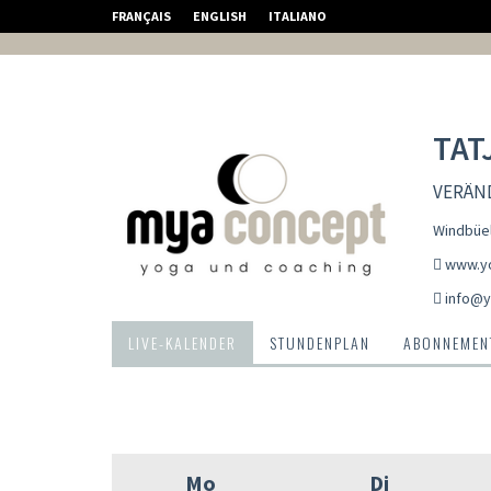
FRANÇAIS
ENGLISH
ITALIANO
TAT
VERÄND
Windbüel
www.yo
info@y
LIVE-KALENDER
STUNDENPLAN
ABONNEMENT
Mo
Di