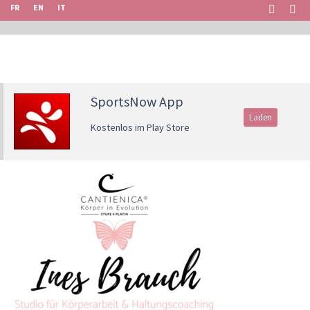
FR
EN
IT
SportsNow App
Laden
Kostenlos im Play Store