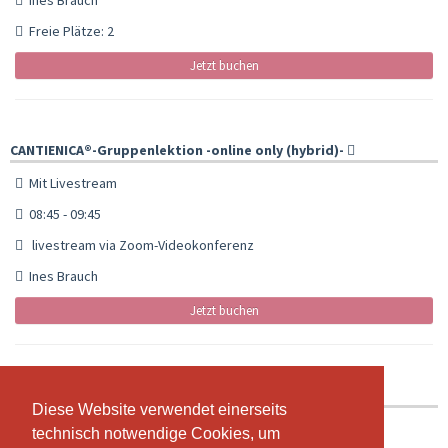
Freie Plätze: 2
Jetzt buchen
CANTIENICA®️-Gruppenlektion -online only (hybrid)-
Mit Livestream
08:45 - 09:45
livestream via Zoom-Videokonferenz
Ines Brauch
Jetzt buchen
CANTIENICA ®-Gruppenlektion - im Studio-
Diese Website verwendet einerseits
Diese Website verwendet einerseits
09:50 - 10:50
technisch notwendige Cookies, um
technisch notwendige Cookies, um