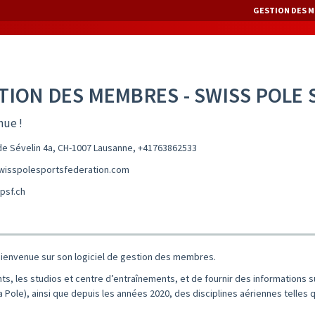
GESTION DES M
TION DES MEMBRES - SWISS POLE
nue !
e Sévelin 4a, CH-1007 Lausanne
,
+41763862533
isspolesportsfederation.com
psf.ch
bienvenue sur son logiciel de gestion des membres.
nts, les studios et centre d’entraînements, et de fournir des informations 
ara Pole), ainsi que depuis les années 2020, des disciplines aériennes telles q