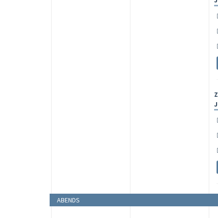
J
Z
J
ABENDS