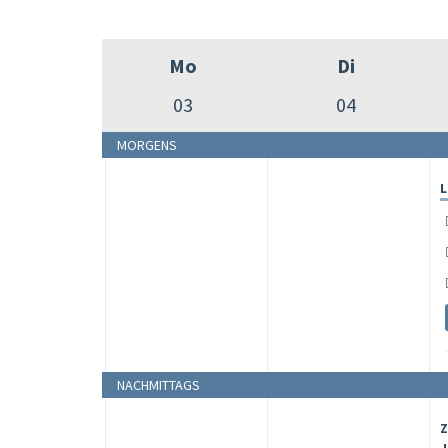
Mo
Di
03
04
MORGENS
L
NACHMITTAGS
Z