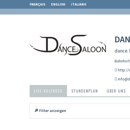
FRANÇAIS
ENGLISH
ITALIANO
DAN
dance. f
Bahnhofs
http:/
info@d
LIVE-KALENDER
STUNDENPLAN
ÜBER UNS
🔎 Filter anzeigen