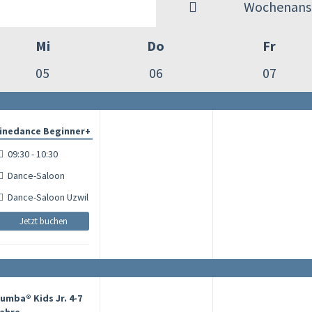
Wochenansi
Mi
Do
Fr
05
06
07
inedance Beginner+
09:30 - 10:30
Dance-Saloon
Dance-Saloon Uzwil
Jetzt buchen
umba® Kids Jr. 4-7