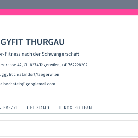
GYFIT THURGAU
r-Fitness nach der Schwangerschaft
rstrasse 42, CH-8274 Tägerwilen
,
+41762228202
ggyfit.ch/standort/taegerwilen
a.bechstein@googlemail.com
& PREZZI
CHI SIAMO
IL NOSTRO TEAM