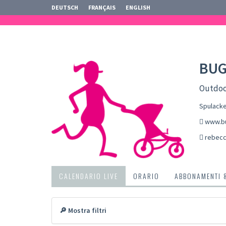
DEUTSCH
FRANÇAIS
ENGLISH
BUG
Outdoo
Spulacke
www.bu
rebecc
CALENDARIO LIVE
ORARIO
ABBONAMENTI 
🔎 Mostra filtri