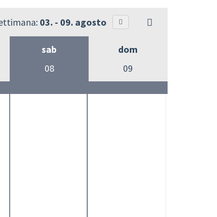
settimana:
03. - 09. agosto
sab
dom
08
09