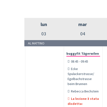
lun
mar
03
04
AL MATTINO
buggyfit Tägerwilen
08:45 - 09:45
Ecke
Spulackerstrasse/
Egelbachstrasse
beim Brunnen
Rebecca Bechstein
La lezione è stata
disdetta: