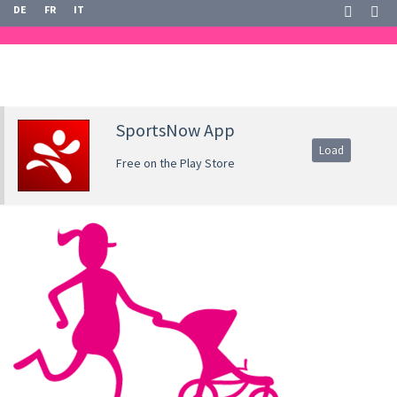
DE
FR
IT
SportsNow App
Load
Free on the Play Store