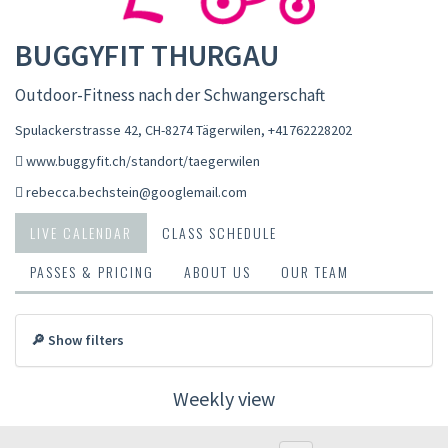
BUGGYFIT THURGAU
Outdoor-Fitness nach der Schwangerschaft
Spulackerstrasse 42, CH-8274 Tägerwilen
,
+41762228202
www.buggyfit.ch/standort/taegerwilen
rebecca.bechstein@googlemail.com
LIVE CALENDAR
CLASS SCHEDULE
PASSES & PRICING
ABOUT US
OUR TEAM
🔎 Show filters
Weekly view