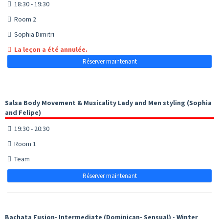
18:30 - 19:30
Room 2
Sophia Dimitri
La leçon a été annulée.
Réserver maintenant
Salsa Body Movement & Musicality Lady and Men styling (Sophia
and Felipe)
19:30 - 20:30
Room 1
Team
Réserver maintenant
Bachata Fusion- Intermediate (Dominican- Sensual) - Winter