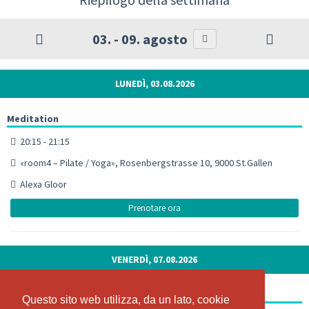
03. - 09. agosto
LUNEDÌ, 03.08.2026
Meditation
20:15 - 21:15
«room4 – Pilate / Yoga», Rosenbergstrasse 10, 9000 St.Gallen
Alexa Gloor
Prenotare ora
VENERDÌ, 07.08.2026
Afterwork-Meditation
Questo sito web utilizza, da un lato, cookie
Questo sito web utilizza, da un lato, cookie