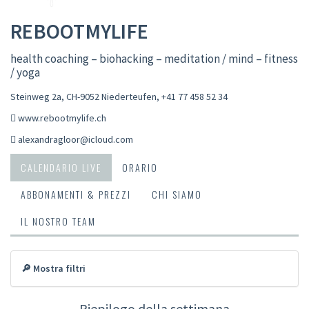
REBOOTMYLIFE
health coaching – biohacking – meditation / mind – fitness
/ yoga
Steinweg 2a, CH-9052 Niederteufen
,
+41 77 458 52 34
www.rebootmylife.ch
alexandragloor@icloud.com
CALENDARIO LIVE
ORARIO
ABBONAMENTI & PREZZI
CHI SIAMO
IL NOSTRO TEAM
🔎 Mostra filtri
Riepilogo della settimana