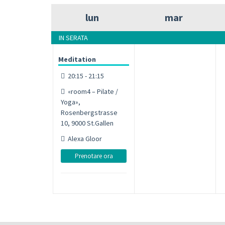
lun
mar
IN SERATA
Meditation
20:15 - 21:15
«room4 – Pilate /
Yoga»,
Rosenbergstrasse
10, 9000 St.Gallen
Alexa Gloor
Prenotare ora