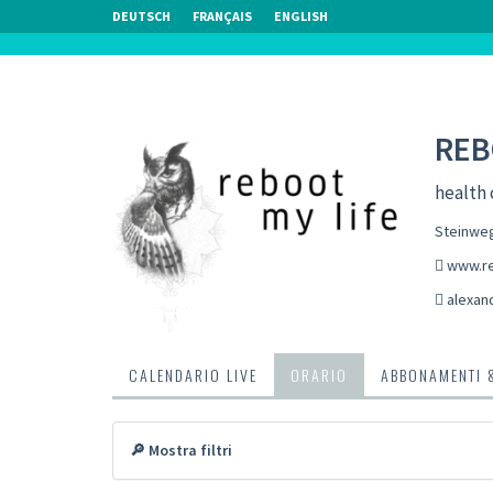
DEUTSCH
FRANÇAIS
ENGLISH
REB
health 
Steinweg
www.re
alexan
CALENDARIO LIVE
ORARIO
ABBONAMENTI 
🔎 Mostra filtri