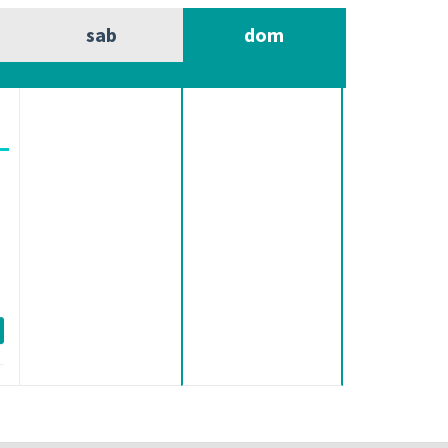
sab
dom