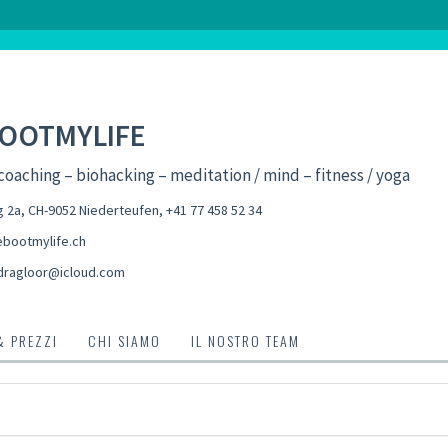
OOTMYLIFE
coaching – biohacking – meditation / mind – fitness / yoga
 2a, CH-9052 Niederteufen
,
+41 77 458 52 34
bootmylife.ch
dragloor@icloud.com
& PREZZI
CHI SIAMO
IL NOSTRO TEAM