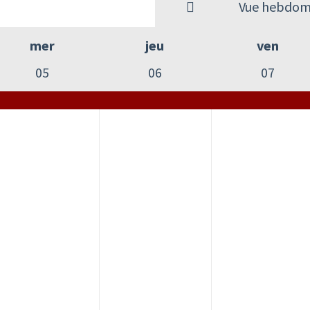
Vue hebdom
mer
jeu
ven
05
06
07