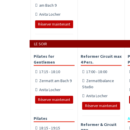
am Bach 9
Anita Locher
Réserver maintenant
LE SOIR
Pilates for
Reformer Circuit max
P
Gentlemen
4 Pers.
P
17:15 - 18:10
17:00 - 18:00
Zermatt am Bach 9
Zermattbalance
Studio
Anita Locher
Anita Locher
Réserver maintenant
Réserver maintenant
Pilates
A
Reformer & Circuit
18:15 - 19:15