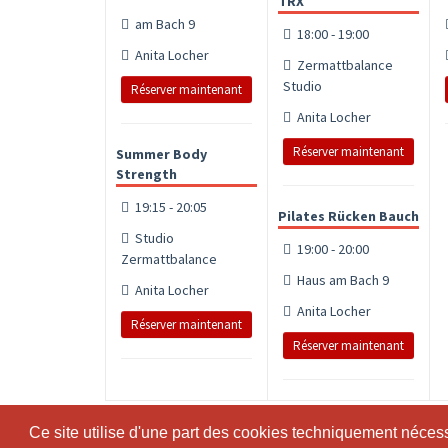
TRX
am Bach 9
18:00 - 19:00
Anita Locher
Zermattbalance
Studio
Réserver maintenant
Anita Locher
Réserver maintenant
Summer Body
Strength
19:15 - 20:05
Pilates Rücken Bauch
Studio
19:00 - 20:00
Zermattbalance
Haus am Bach 9
Anita Locher
Anita Locher
Réserver maintenant
Réserver maintenant
Ce site utilise d'une part des cookies techniquement nécessa
Ce site utilise d'une part des cookies techniquement nécessa