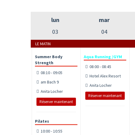
lun
mar
03
04
LE MATIN
Summer Body
Aqua Running /GYM
Strength
08:00 - 08:45
08:10 - 09:05
Hotel Alex Resort
am Bach 9
Anita Locher
Anita Locher
Réserver maintenant
Réserver maintenant
Pilates
10:00 - 10:55