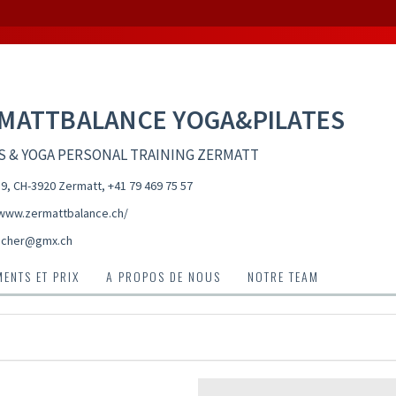
MATTBALANCE YOGA&PILATES
S & YOGA PERSONAL TRAINING ZERMATT
9, CH-3920 Zermatt
,
+41 79 469 75 57
/www.zermattbalance.ch/
locher@gmx.ch
ENTS ET PRIX
A PROPOS DE NOUS
NOTRE TEAM