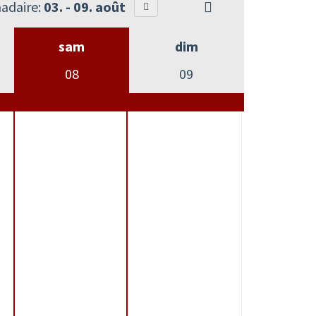
adaire:
03. - 09. août
sam
dim
08
09