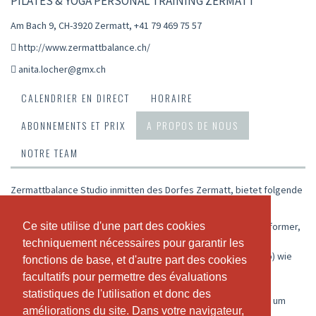
PILATES & YOGA PERSONAL TRAINING ZERMATT
Am Bach 9, CH-3920 Zermatt
,
+41 79 469 75 57
http://www.zermattbalance.ch/
anita.locher@gmx.ch
CALENDRIER EN DIRECT
HORAIRE
ABONNEMENTS ET PRIX
A PROPOS DE NOUS
NOTRE TEAM
Zermattbalance Studio inmitten des Dorfes Zermatt, bietet folgende
reguläre Kurse an:
Pilates Matte, Slings Myofasziales Training, Pilates Allegro Reformer,
Ce site utilise d'une part des cookies
Ce site utilise d'une part des cookies
Chair, TRX Training, Yoga Flow, Schwangerschaft & Bewegung,
techniquement nécessaires pour garantir les
techniquement nécessaires pour garantir les
Rückbildungen Beckenboden und Bodytoning (Beine Bauch Po) wie
fonctions de base, et d'autre part des cookies
fonctions de base, et d'autre part des cookies
Workshops.
facultatifs pour permettre des évaluations
facultatifs pour permettre des évaluations
statistiques de l'utilisation et donc des
statistiques de l'utilisation et donc des
Die Kurse können in einer ruhigen Atmosphäre erlebt werden, um
améliorations du site. Dans votre navigateur,
améliorations du site. Dans votre navigateur,
körperliches und seelisches Wohlbefinden zu optimieren.