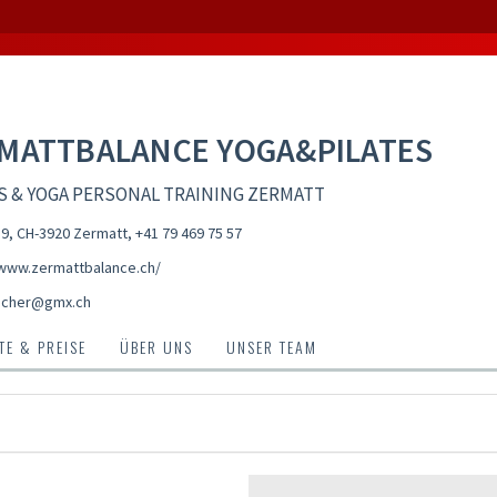
MATTBALANCE YOGA&PILATES
S & YOGA PERSONAL TRAINING ZERMATT
9, CH-3920 Zermatt
,
+41 79 469 75 57
/www.zermattbalance.ch/
locher@gmx.ch
E & PREISE
ÜBER UNS
UNSER TEAM