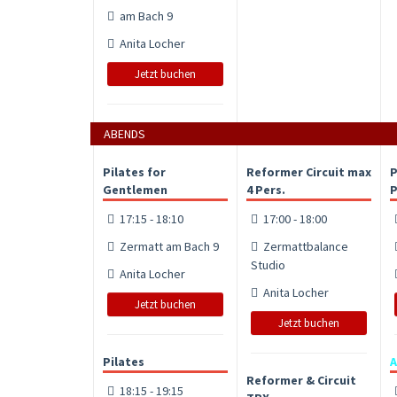
am Bach 9
Anita Locher
Jetzt buchen
ABENDS
Pilates for
Reformer Circuit max
P
Gentlemen
4 Pers.
P
17:15 - 18:10
17:00 - 18:00
Zermatt am Bach 9
Zermattbalance
Studio
Anita Locher
Anita Locher
Jetzt buchen
Jetzt buchen
Pilates
A
Reformer & Circuit
18:15 - 19:15