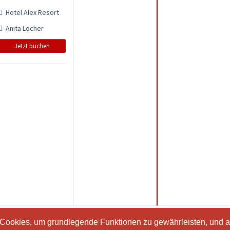
Hotel Alex Resort
Anita Locher
Jetzt buchen
 Cookies, um grundlegende Funktionen zu gewährleisten, und a
 Cookies, um grundlegende Funktionen zu gewährleisten, und a