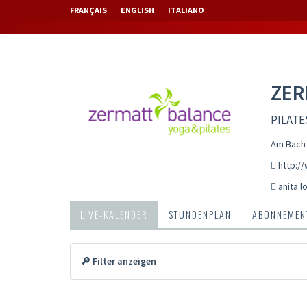
FRANÇAIS
ENGLISH
ITALIANO
ZER
PILATE
Am Bach 
http:/
anita.
LIVE-KALENDER
STUNDENPLAN
ABONNEMENT
🔎 Filter anzeigen