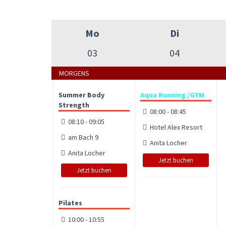
Mo
Di
03
04
MORGENS
Summer Body
Aqua Running /GYM
Strength
08:00 - 08:45
08:10 - 09:05
Hotel Alex Resort
am Bach 9
Anita Locher
Anita Locher
Jetzt buchen
Jetzt buchen
Pilates
10:00 - 10:55