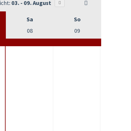
cht:
03. - 09. August
Sa
So
08
09