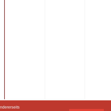
ndererseits
ndererseits