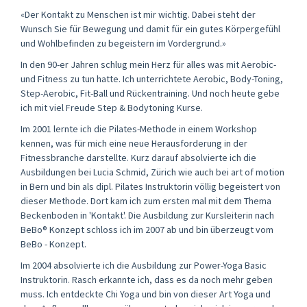
«Der Kontakt zu Menschen ist mir wichtig. Dabei steht der
Wunsch Sie für Bewegung und damit für ein gutes Körpergefühl
und Wohlbefinden zu begeistern im Vordergrund.»
In den 90-er Jahren schlug mein Herz für alles was mit Aerobic-
und Fitness zu tun hatte. Ich unterrichtete Aerobic, Body-Toning,
Step-Aerobic, Fit-Ball und Rückentraining. Und noch heute gebe
ich mit viel Freude Step & Bodytoning Kurse.
Im 2001 lernte ich die Pilates-Methode in einem Workshop
kennen, was für mich eine neue Herausforderung in der
Fitnessbranche darstellte. Kurz darauf absolvierte ich die
Ausbildungen bei Lucia Schmid, Zürich wie auch bei art of motion
in Bern und bin als dipl. Pilates Instruktorin völlig begeistert von
dieser Methode. Dort kam ich zum ersten mal mit dem Thema
Beckenboden in 'Kontakt'. Die Ausbildung zur Kursleiterin nach
BeBo® Konzept schloss ich im 2007 ab und bin überzeugt vom
BeBo - Konzept.
Im 2004 absolvierte ich die Ausbildung zur Power-Yoga Basic
Instruktorin. Rasch erkannte ich, dass es da noch mehr geben
muss. Ich entdeckte Chi Yoga und bin von dieser Art Yoga und