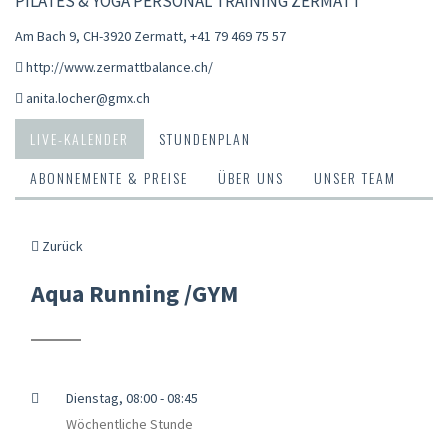
PILATES & YOGA PERSONAL TRAINING ZERMATT
Am Bach 9, CH-3920 Zermatt
,
+41 79 469 75 57
http://www.zermattbalance.ch/
anita.locher@gmx.ch
LIVE-KALENDER
STUNDENPLAN
ABONNEMENTE & PREISE
ÜBER UNS
UNSER TEAM
Zurück
Aqua Running /GYM
Dienstag, 08:00 - 08:45
Wöchentliche Stunde