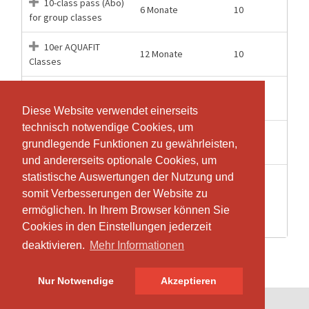
10-class pass (Abo)
6 Monate
10
for group classes
10er AQUAFIT
12 Monate
10
Classes
10er Reformer
12 Monate
10
Circuit Group
Diese Website verwendet einerseits
Diese Website verwendet einerseits
technisch notwendige Cookies, um
technisch notwendige Cookies, um
Einzel Eintritt
1 Stunden
1
grundlegende Funktionen zu gewährleisten,
grundlegende Funktionen zu gewährleisten,
AquaFit
und andererseits optionale Cookies, um
und andererseits optionale Cookies, um
statistische Auswertungen der Nutzung und
statistische Auswertungen der Nutzung und
Halbjahresabonnement
somit Verbesserungen der Website zu
somit Verbesserungen der Website zu
12 Monate
26
26 Eintritte für
ermöglichen. In Ihrem Browser können Sie
ermöglichen. In Ihrem Browser können Sie
Gruppenkurse
Cookies in den Einstellungen jederzeit
Cookies in den Einstellungen jederzeit
deaktivieren.
deaktivieren.
Mehr Informationen
Mehr Informationen
Nur Notwendige
Nur Notwendige
Akzeptieren
Akzeptieren
© SportsNow® 2026. Die Schweizer Software für dein Studio.