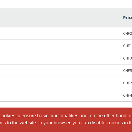
Pric
CHF2
CHF1
CHF3
CHF5
CHF2
CHF4
ookies to ensure basic functionalities and, on the other hand, o
ookies to ensure basic functionalities and, on the other hand, o
s to the website. In your browser, you can disable cookies in th
s to the website. In your browser, you can disable cookies in th