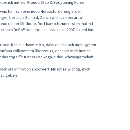
gebe ich mit viel Freude Step & Bodytoning Kurse.
 was für mich eine neue Herausforderung in der
ngen bei Lucia Schmid, Zürich wie auch bei art of
ert von dieser Methode. Dort kam ich zum ersten mal mit
rin nach BeBo® Konzept schloss ich im 2007 ab und bin
uktorin. Rasch erkannte ich, dass es da noch mehr geben
m Aufbau vollkommen überzeugt, dass ich mich immer
ür das Yoga für Kinder und Yoga in der Schwangerschaft.
ch art of motion absolviert. Mir ist es wichtig, mich
 zu geben.