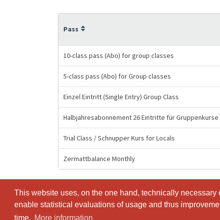
Pass
10-class pass (Abo) for group classes
5-class pass (Abo) for Group classes
Einzel Eintritt (Single Entry) Group Class
Halbjahresabonnement 26 Eintritte für Gruppenkurse
Trial Class / Schnupper Kurs for Locals
Zermattbalance Monthly
This website uses, on the one hand, technically necessary c
This website uses, on the one hand, technically necessary c
enable statistical evaluations of usage and thus improvement
enable statistical evaluations of usage and thus improvement
time.
time.
More information
More information
© SportsNow® 2026. The Swiss software for your studio.