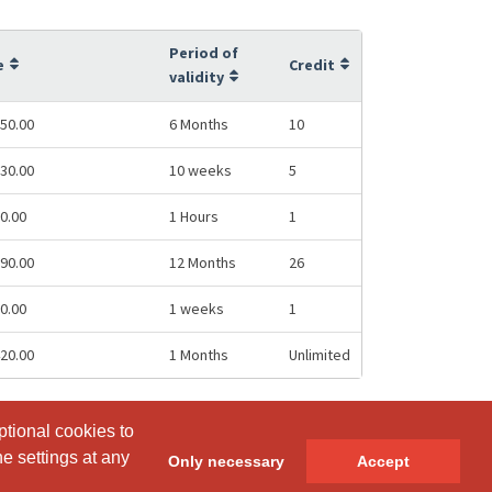
Period of
e
Credit
validity
50.00
6 Months
10
30.00
10 weeks
5
0.00
1 Hours
1
90.00
12 Months
26
0.00
1 weeks
1
20.00
1 Months
Unlimited
ptional cookies to
ptional cookies to
e settings at any
e settings at any
Only necessary
Only necessary
Accept
Accept