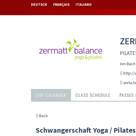
DEUTSCH
FRANÇAIS
ITALIANO
ZER
PILATE
Am Bach 
http:/
anita.
LIVE CALENDAR
CLASS SCHEDULE
PASSES
Back
Schwangerschaft Yoga / Pilates