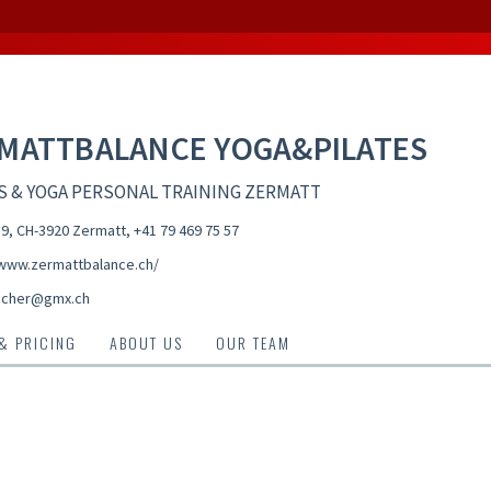
MATTBALANCE YOGA&PILATES
S & YOGA PERSONAL TRAINING ZERMATT
9, CH-3920 Zermatt
,
+41 79 469 75 57
/www.zermattbalance.ch/
locher@gmx.ch
 & PRICING
ABOUT US
OUR TEAM