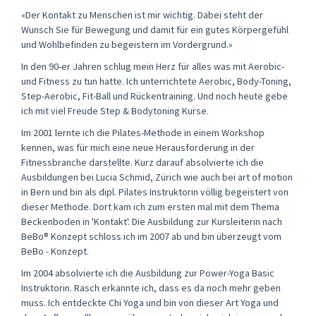
«Der Kontakt zu Menschen ist mir wichtig. Dabei steht der
Wunsch Sie für Bewegung und damit für ein gutes Körpergefühl
und Wohlbefinden zu begeistern im Vordergrund.»
In den 90-er Jahren schlug mein Herz für alles was mit Aerobic-
und Fitness zu tun hatte. Ich unterrichtete Aerobic, Body-Toning,
Step-Aerobic, Fit-Ball und Rückentraining. Und noch heute gebe
ich mit viel Freude Step & Bodytoning Kurse.
Im 2001 lernte ich die Pilates-Methode in einem Workshop
kennen, was für mich eine neue Herausforderung in der
Fitnessbranche darstellte. Kurz darauf absolvierte ich die
Ausbildungen bei Lucia Schmid, Zürich wie auch bei art of motion
in Bern und bin als dipl. Pilates Instruktorin völlig begeistert von
dieser Methode. Dort kam ich zum ersten mal mit dem Thema
Beckenboden in 'Kontakt'. Die Ausbildung zur Kursleiterin nach
BeBo® Konzept schloss ich im 2007 ab und bin überzeugt vom
BeBo - Konzept.
Im 2004 absolvierte ich die Ausbildung zur Power-Yoga Basic
Instruktorin. Rasch erkannte ich, dass es da noch mehr geben
muss. Ich entdeckte Chi Yoga und bin von dieser Art Yoga und