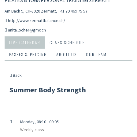
PILATES & YOGA PERSONAL TRAINING ZERMATT
Am Bach 9, CH-3920 Zermatt
,
+41 79 469 75 57
http://www.zermattbalance.ch/
anita.locher@gmx.ch
LIVE CALENDAR
CLASS SCHEDULE
PASSES & PRICING
ABOUT US
OUR TEAM
Back
Summer Body Strength
Monday, 08:10 - 09:05
Weekly class