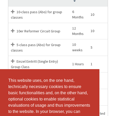
6
10-class pass (Abo) for group
10
Months
classes
12
10
10er Reformer Circuit Group
Months
10
5-class pass (Abo) for Group
5
weeks
classes
Einzel Eintritt (Single Entry)
1 Hours
1
Group Class
12
Halbjahresabonnement 26
26
This website uses, on the one hand,
This website uses, on the one hand,
Months
Eintritte für Gruppenkurse
technically necessary cookies to ensure
technically necessary cookies to ensure
basic functionalities and, on the other hand,
basic functionalities and, on the other hand,
Trial Class / Schnupper Kurs for
1 weeks
1
optional cookies to enable statistical
optional cookies to enable statistical
Locals
evaluations of usage and thus improvements
evaluations of usage and thus improvements
1
to the website. In your browser, you can
to the website. In your browser, you can
Unlimited
Zermattbalance Monthly