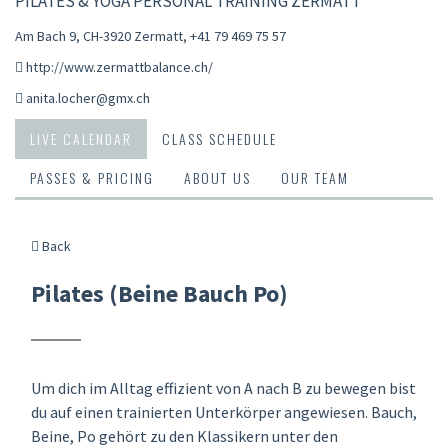
PILATES & YOGA PERSONAL TRAINING ZERMATT
Am Bach 9, CH-3920 Zermatt
,
+41 79 469 75 57
http://www.zermattbalance.ch/
anita.locher@gmx.ch
LIVE CALENDAR
CLASS SCHEDULE
PASSES & PRICING
ABOUT US
OUR TEAM
Back
Pilates (Beine Bauch Po)
Um dich im Alltag effizient von A nach B zu bewegen bist
du auf einen trainierten Unterkörper angewiesen. Bauch,
Beine, Po gehört zu den Klassikern unter den