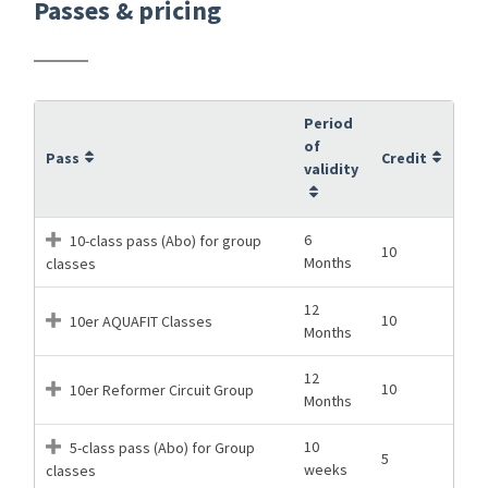
Passes & pricing
Period
of
Pass
Credit
validity
6
10-class pass (Abo) for group
10
Months
classes
12
10
10er AQUAFIT Classes
Months
12
10
10er Reformer Circuit Group
Months
10
5-class pass (Abo) for Group
5
weeks
classes