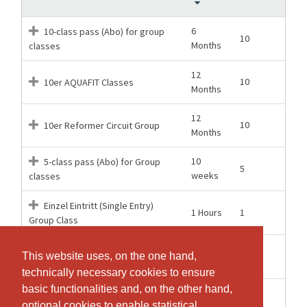
6
10-class pass (Abo) for group
10
Months
classes
12
10
10er AQUAFIT Classes
Months
12
10
10er Reformer Circuit Group
Months
10
5-class pass (Abo) for Group
5
weeks
classes
Einzel Eintritt (Single Entry)
1 Hours
1
Group Class
12
Halbjahresabonnement 26
26
This website uses, on the one hand,
This website uses, on the one hand,
Months
Eintritte für Gruppenkurse
technically necessary cookies to ensure
technically necessary cookies to ensure
basic functionalities and, on the other hand,
basic functionalities and, on the other hand,
Trial Class / Schnupper Kurs for
1 weeks
1
optional cookies to enable statistical
optional cookies to enable statistical