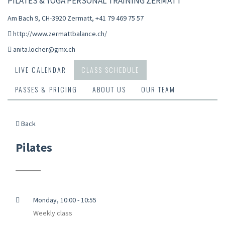
PILATES & YOGA PERSONAL TRAINING ZERMATT
Am Bach 9, CH-3920 Zermatt
,
+41 79 469 75 57
http://www.zermattbalance.ch/
anita.locher@gmx.ch
LIVE CALENDAR
CLASS SCHEDULE
PASSES & PRICING
ABOUT US
OUR TEAM
Back
Pilates
Monday, 10:00 - 10:55
Weekly class