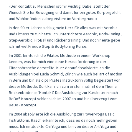
«Der Kontakt zu Menschen ist mir wichtig. Dabei steht der
Wunsch Sie für Bewegung und damit für ein gutes Körpergefühl
und Wohlbefinden zu begeistern im Vordergrund.»
In den 90-er Jahren schlug mein Herz für alles was mit Aerobic-
und Fitness zu tun hatte. Ich unterrichtete Aerobic, Body-Toning,
Step-Aerobic, Fit-Ball und Rückentraining. Und noch heute gebe
ich mit viel Freude Step & Bodytoning Kurse.
Im 2001 lernte ich die Pilates-Methode in einem Workshop
kennen, was für mich eine neue Herausforderung in der
Fitnessbranche darstellte. Kurz darauf absolvierte ich die
Ausbildungen bei Lucia Schmid, Zürich wie auch bei art of motion
in Bern und bin als dipl. Pilates Instruktorin völlig begeistert von
dieser Methode. Dort kam ich zum ersten mal mit dem Thema
Beckenboden in 'Kontakt'. Die Ausbildung zur Kursleiterin nach
BeBo® Konzept schloss ich im 2007 ab und bin überzeugt vom
BeBo - Konzept.
Im 2004 absolvierte ich die Ausbildung zur Power-Yoga Basic
Instruktorin. Rasch erkannte ich, dass es da noch mehr geben
muss. Ich entdeckte Chi Yoga und bin von dieser Art Yoga und