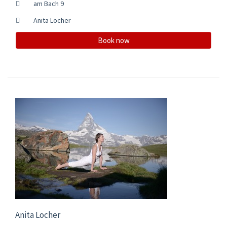
am Bach 9
Anita Locher
Book now
Anita Locher