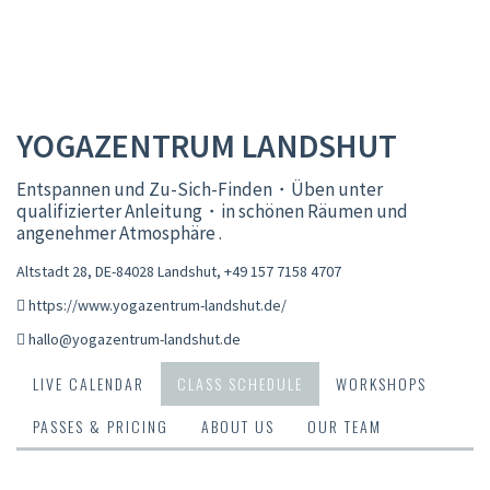
YOGAZENTRUM LANDSHUT
Entspannen und Zu-Sich-Finden・Üben unter
qualifizierter Anleitung・in schönen Räumen und
angenehmer Atmosphäre .
Altstadt 28, DE-84028 Landshut
,
+49 157 7158 4707
https://www.yogazentrum-landshut.de/
hallo@yogazentrum-landshut.de
LIVE CALENDAR
CLASS SCHEDULE
WORKSHOPS
PASSES & PRICING
ABOUT US
OUR TEAM