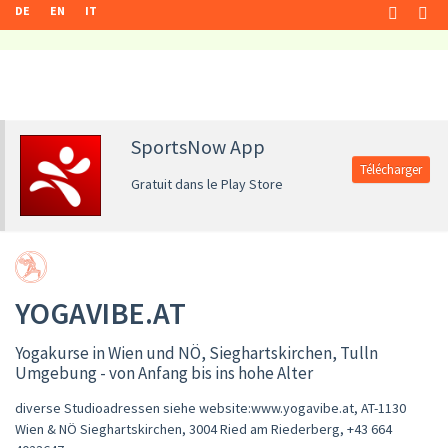
DE
EN
IT
SportsNow App
Télécharger
Gratuit dans le Play Store
YOGAVIBE.AT
Yogakurse in Wien und NÖ, Sieghartskirchen, Tulln
Umgebung - von Anfang bis ins hohe Alter
diverse Studioadressen siehe website:www.yogavibe.at, AT-1130
Wien & NÖ Sieghartskirchen, 3004 Ried am Riederberg
,
+43 664