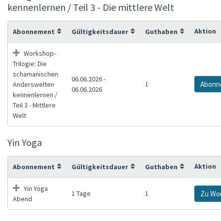
kennenlernen / Teil 3 - Die mittlere Welt
Aktion
Abonnement
Gültigkeitsdauer
Guthaben
Workshop-
Trilogie: Die
schamanischen
06.06.2026 -
1
Abonn
Anderswelten
06.06.2026
kennenlernen /
Teil 3 - Mittlere
Welt
Yin Yoga
Aktion
Abonnement
Gültigkeitsdauer
Guthaben
Yin Yoga
1 Tage
1
Zu Wo
Abend