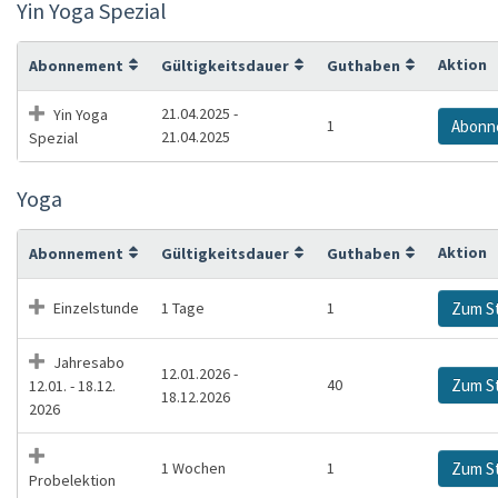
Yin Yoga Spezial
Aktion
Abonnement
Gültigkeitsdauer
Guthaben
21.04.2025 -
Yin Yoga
1
Abonn
21.04.2025
Spezial
Yoga
Aktion
Abonnement
Gültigkeitsdauer
Guthaben
Einzelstunde
1 Tage
1
Zum S
Jahresabo
12.01.2026 -
40
Zum S
12.01. - 18.12.
18.12.2026
2026
1 Wochen
1
Zum S
Probelektion