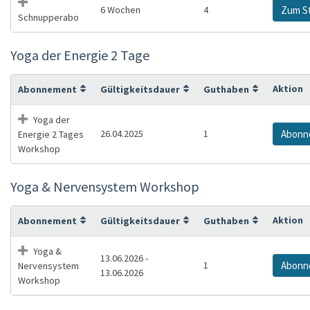
6 Wochen
4
Zum S
Schnupperabo
Yoga der Energie 2 Tage
Aktion
Abonnement
Gültigkeitsdauer
Guthaben
Yoga der
26.04.2025
1
Abonn
Energie 2 Tages
Workshop
Yoga & Nervensystem Workshop
Aktion
Abonnement
Gültigkeitsdauer
Guthaben
Yoga &
13.06.2026 -
1
Abonn
Nervensystem
13.06.2026
Workshop