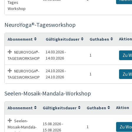
Tages
Workshop
NeuroYoga®-Tagesworkshop
Aktion
Abonnement
Gültigkeitsdauer
Guthaben
14.03.2026 -
NEUROYOGA®-
1
Zu W
14.03.2026
TAGESWORKSHOP
24.10.2026 -
NEUROYOGA®-
1
Zu W
24.10.2026
TAGESWORKSHOP
Seelen-Mosaik-Mandala-Workshop
Aktion
Abonnement
Gültigkeitsdauer
Guthaben
Seelen-
15.08.2026 -
1
Zu Wo
Mosaik-Mandala-
15.08.2026