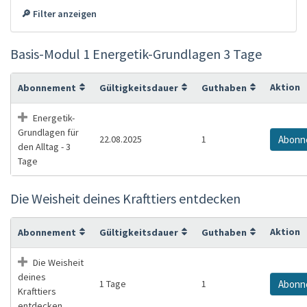
🔎 Filter anzeigen
Basis-Modul 1 Energetik-Grundlagen 3 Tage
Aktion
Abonnement
Gültigkeitsdauer
Guthaben
Energetik-
Grundlagen für
22.08.2025
1
Abonn
den Alltag - 3
Tage
Die Weisheit deines Krafttiers entdecken
Aktion
Abonnement
Gültigkeitsdauer
Guthaben
Die Weisheit
deines
1 Tage
1
Abonn
Krafttiers
entdecken