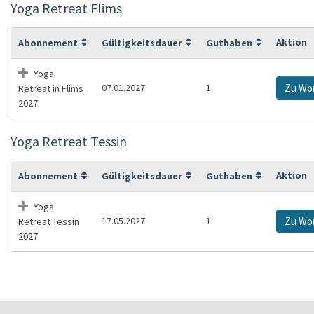
Yoga Retreat Flims
Aktion
Abonnement
Gültigkeitsdauer
Guthaben
Yoga
07.01.2027
1
Zu Wo
Retreat in Flims
2027
Yoga Retreat Tessin
Aktion
Abonnement
Gültigkeitsdauer
Guthaben
Yoga
17.05.2027
1
Zu Wo
Retreat Tessin
2027