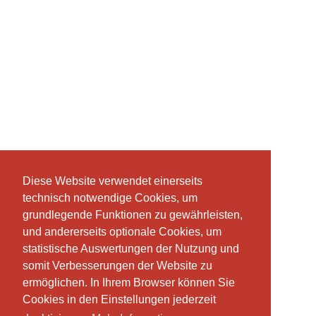
Diese Website verwendet einerseits
Diese Website verwendet einerseits
technisch notwendige Cookies, um
technisch notwendige Cookies, um
grundlegende Funktionen zu gewährleisten,
grundlegende Funktionen zu gewährleisten,
und andererseits optionale Cookies, um
und andererseits optionale Cookies, um
statistische Auswertungen der Nutzung und
statistische Auswertungen der Nutzung und
somit Verbesserungen der Website zu
somit Verbesserungen der Website zu
ermöglichen. In Ihrem Browser können Sie
ermöglichen. In Ihrem Browser können Sie
Cookies in den Einstellungen jederzeit
Cookies in den Einstellungen jederzeit