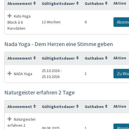
Aktion
Abonnement
Gültigkeitsdauer
Guthaben
Kids-Yoga
12 Wochen
6
Abonn
Block à 6
Kursdaten
Nada Yoga - Dem Herzen eine Stimme geben
Aktion
Abonnement
Gültigkeitsdauer
Guthaben
25.10.2026 -
1
Zu Wo
NADA Yoga
25.10.2026
Naturgeister erfahren 2 Tage
Aktion
Abonnement
Gültigkeitsdauer
Guthaben
Naturgeister
erfahren 2
08.08.2025
1
Abonn