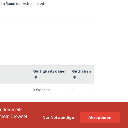
 im Raum der Achtsamkeit.
Gültigkeitsdauer
Guthaben
3 Wochen
1
ndererseits
ndererseits
Ihrem Browser
Ihrem Browser
Nur Notwendige
Nur Notwendige
Akzeptieren
Akzeptieren