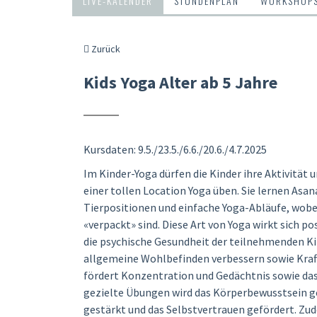
LIVE-KALENDER
STUNDENPLAN
WORKSHOP
Zurück
Kids Yoga Alter ab 5 Jahre
Kursdaten: 9.5./23.5./6.6./20.6./4.7.2025
Im Kinder-Yoga dürfen die Kinder ihre Aktivität 
einer tollen Location Yoga üben. Sie lernen Asan
Tierpositionen und einfache Yoga-Abläufe, wobei 
«verpackt» sind. Diese Art von Yoga wirkt sich pos
die psychische Gesundheit der teilnehmenden Ki
allgemeine Wohlbefinden verbessern sowie Kraft
fördert Konzentration und Gedächtnis sowie das
gezielte Übungen wird das Körperbewusstsein ge
gestärkt und das Selbstvertrauen gefördert. Zud