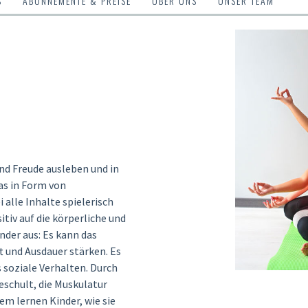
S
ABONNEMENTE & PREISE
ÜBER UNS
UNSER TEAM
und Freude ausleben und in
as in Form von
alle Inhalte spielerisch
itiv auf die körperliche und
nder aus: Es kann das
 und Ausdauer stärken. Es
 soziale Verhalten. Durch
schult, die Muskulatur
em lernen Kinder, wie sie