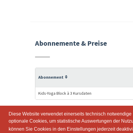
Abonnemente & Preise
Abonnement
Kids-Yoga Block à 3 Kursdaten
Diese Website verwendet einerseits technisch notwendige
Diese Website verwendet einerseits technisch notwendige
optionale Cookies, um statistische Auswertungen der Nutz
optionale Cookies, um statistische Auswertungen der Nutz
können Sie Cookies in den Einstellungen jederzeit deaktiv
können Sie Cookies in den Einstellungen jederzeit deaktiv
© SportsNow® 2026. Die Schweizer Software für dein Stud