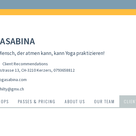
ASABINA
ensch, der atmen kann, kann Yoga praktizieren!
Client Recommendations
estrasse 13, CH-3210 Kerzers
,
0793658812
ogasabina.com
.hilty@gmx.ch
HOPS
PASSES & PRICING
ABOUT US
OUR TEAM
CLIE