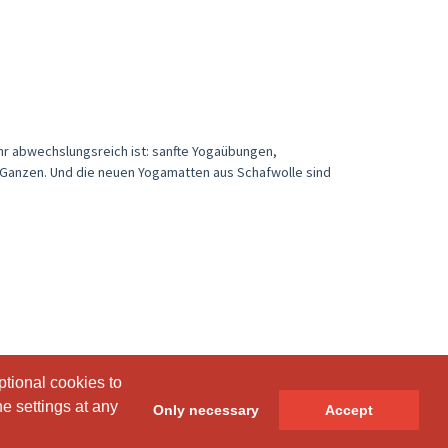
r abwechslungsreich ist: sanfte Yogaübungen,
 Ganzen. Und die neuen Yogamatten aus Schafwolle sind
ptional cookies to
ptional cookies to
e settings at any
e settings at any
Only necessary
Only necessary
Accept
Accept