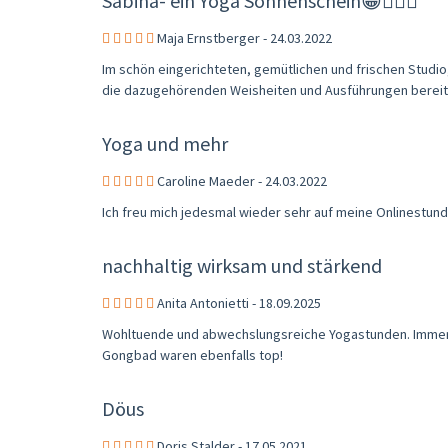
Sabina- ein Yoga Sonnenschein😀🧘🏻‍♀️
Maja Ernstberger - 24.03.2022
Im schön eingerichteten, gemütlichen und frischen Studi
die dazugehörenden Weisheiten und Ausführungen bereit ha
Yoga und mehr
Caroline Maeder - 24.03.2022
Ich freu mich jedesmal wieder sehr auf meine Onlinestunde
nachhaltig wirksam und stärkend
Anita Antonietti - 18.09.2025
Wohltuende und abwechslungsreiche Yogastunden. Immer
Gongbad waren ebenfalls top!
Döus
Doris Stalder - 17.05.2021