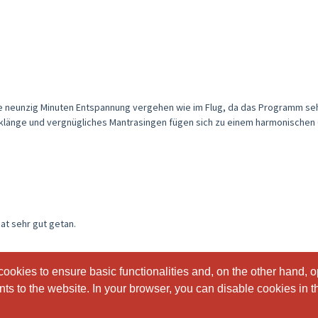
e neunzig Minuten Entspannung vergehen wie im Flug, da das Programm seh
oklänge und vergnügliches Mantrasingen fügen sich zu einem harmonischen
Hat sehr gut getan.
ookies to ensure basic functionalities and, on the other hand, o
ookies to ensure basic functionalities and, on the other hand, o
s to the website. In your browser, you can disable cookies in th
s to the website. In your browser, you can disable cookies in th