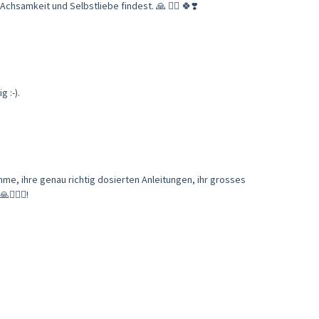
chsamkeit und Selbstliebe findest. 🙏 🧘‍♀️ 🍀❣️
 :-).
me, ihre genau richtig dosierten Anleitungen, ihr grosses
🏼‍♀️!