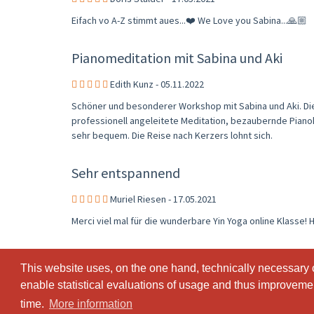
Eifach vo A-Z stimmt aues...❤️ We Love you Sabina...🙏🏼
Pianomeditation mit Sabina und Aki
Edith Kunz - 05.11.2022
Schöner und besonderer Workshop mit Sabina und Aki. Di
professionell angeleitete Meditation, bezaubernde Pian
sehr bequem. Die Reise nach Kerzers lohnt sich.
Sehr entspannend
Muriel Riesen - 17.05.2021
Merci viel mal für die wunderbare Yin Yoga online Klasse! 
This website uses, on the one hand, technically necessary c
This website uses, on the one hand, technically necessary c
enable statistical evaluations of usage and thus improvement
enable statistical evaluations of usage and thus improvement
time.
time.
More information
More information
© SportsNow® 2026. The Swiss software for your studio.