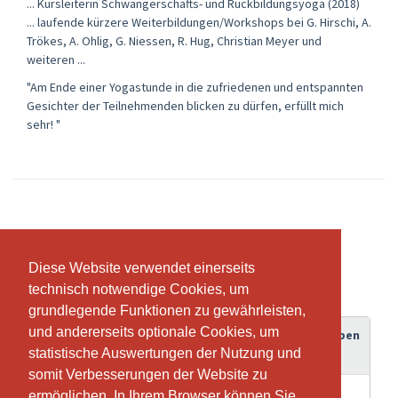
... Kursleiterin Schwangerschafts- und Rückbildungsyoga (2018)
... laufende kürzere Weiterbildungen/Workshops bei G. Hirschi, A.
Trökes, A. Ohlig, G. Niessen, R. Hug, Christian Meyer und
weiteren ...
"Am Ende einer Yogastunde in die zufriedenen und entspannten
Gesichter der Teilnehmenden blicken zu dürfen, erfüllt mich
sehr! "
Abonnemente & Preise
Diese Website verwendet einerseits
Diese Website verwendet einerseits
technisch notwendige Cookies, um
technisch notwendige Cookies, um
grundlegende Funktionen zu gewährleisten,
grundlegende Funktionen zu gewährleisten,
und andererseits optionale Cookies, um
und andererseits optionale Cookies, um
Gültigkeitsdauer
Guthaben
Abonnement
statistische Auswertungen der Nutzung und
statistische Auswertungen der Nutzung und
somit Verbesserungen der Website zu
somit Verbesserungen der Website zu
Rückbildungsyoga
ermöglichen. In Ihrem Browser können Sie
ermöglichen. In Ihrem Browser können Sie