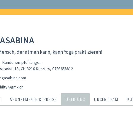
ASABINA
ensch, der atmen kann, kann Yoga praktizieren!
Kundenempfehlungen
estrasse 13, CH-3210 Kerzers
,
0793658812
ogasabina.com
.hilty@gmx.ch
S
ABONNEMENTE & PREISE
ÜBER UNS
UNSER TEAM
KU