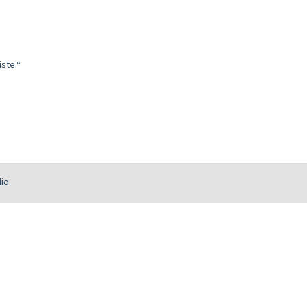
ste.“
io.