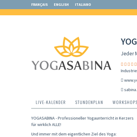
FRANÇAIS
ENGLISH
ITALIANO
YOG
Jeder M
Industri
www.y
sabina
LIVE-KALENDER
STUNDENPLAN
WORKSHOP
YOGASABINA - Professioneller Yogaunterricht in Kerzers
für wirklich ALLE!
Und immer mit dem eigentlichen Ziel des Yoga: