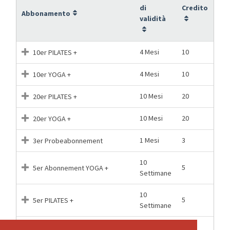
di
Credito
Abbonamento
validità
4 Mesi
10
10er PILATES +
4 Mesi
10
10er YOGA +
10 Mesi
20
20er PILATES +
10 Mesi
20
20er YOGA +
1 Mesi
3
3er Probeabonnement
10
5
5er Abonnement YOGA +
Settimane
10
5
5er PILATES +
Settimane
18.04.2026