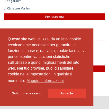
Yogaraum
Christine Martin
Prenotare ora
Hatha Yoga 80+
Questo sito web utilizza, da un lato, cookie
Questo sito web utilizza, da un lato, cookie
tecnicamente necessari per garantire le
tecnicamente necessari per garantire le
16:00 - 17:00
funzioni di base e, dall'altro, cookie facoltativi
funzioni di base e, dall'altro, cookie facoltativi
Yogaraum
per consentire valutazioni statistiche
per consentire valutazioni statistiche
Christine Martin
sull'utilizzo e quindi miglioramenti del sito
sull'utilizzo e quindi miglioramenti del sito
web. Nel tuo browser, puoi disabilitare i
web. Nel tuo browser, puoi disabilitare i
Prenotare ora
cookie nelle impostazioni in qualsiasi
cookie nelle impostazioni in qualsiasi
momento.
momento.
Maggiori informazioni
Maggiori informazioni
Solo il necessario
Solo il necessario
Accetta
Accetta
© SportsNow® 2026. Il software svizzero per il tuo studio.