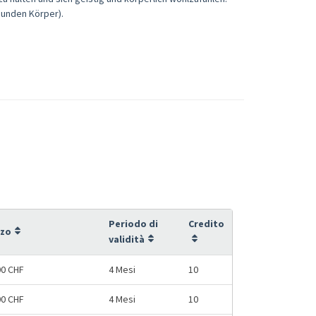
sunden Körper).
Periodo di
Credito
zzo
validità
00 CHF
4 Mesi
10
00 CHF
4 Mesi
10