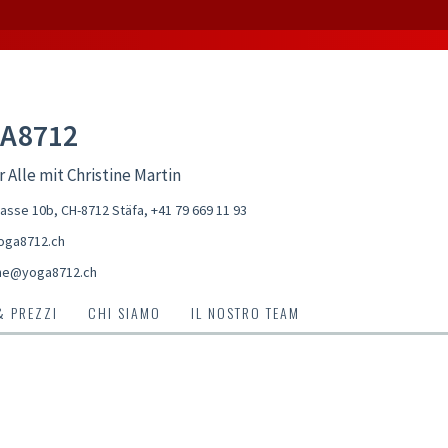
A8712
r Alle mit Christine Martin
asse 10b, CH-8712 Stäfa
,
+41 79 669 11 93
oga8712.ch
ine@yoga8712.ch
& PREZZI
CHI SIAMO
IL NOSTRO TEAM