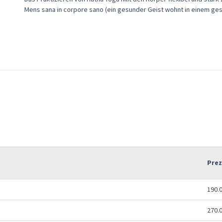
Mens sana in corpore sano (ein gesunder Geist wohnt in einem ge
Pre
190.
270.