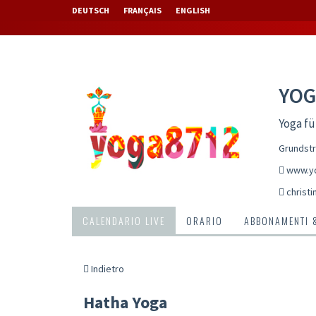
DEUTSCH
FRANÇAIS
ENGLISH
YOG
Yoga fü
Grundstr
www.y
christ
CALENDARIO LIVE
ORARIO
ABBONAMENTI 
Indietro
Hatha Yoga