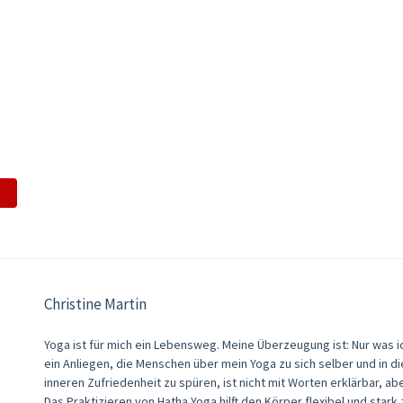
Christine Martin
Yoga ist für mich ein Lebensweg. Meine Überzeugung ist: Nur was ic
ein Anliegen, die Menschen über mein Yoga zu sich selber und in die
inneren Zufriedenheit zu spüren, ist nicht mit Worten erklärbar, aber
Das Praktizieren von Hatha Yoga hilft den Körper flexibel und stark 