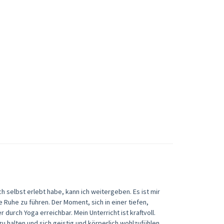
h selbst erlebt habe, kann ich weitergeben. Es ist mir
 Ruhe zu führen. Der Moment, sich in einer tiefen,
 durch Yoga erreichbar.​ Mein Unterricht ist kraftvoll.
zu halten und sich geistig und körperlich wohlzufühlen.