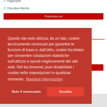
Yogaraum
Christine Martin
Prenotare ora
Hatha Yoga 80+
Questo sito web utilizza, da un lato, cookie
Questo sito web utilizza, da un lato, cookie
tecnicamente necessari per garantire le
tecnicamente necessari per garantire le
16:00 - 17:00
funzioni di base e, dall'altro, cookie facoltativi
funzioni di base e, dall'altro, cookie facoltativi
Yogaraum
per consentire valutazioni statistiche
per consentire valutazioni statistiche
Christine Martin
sull'utilizzo e quindi miglioramenti del sito
sull'utilizzo e quindi miglioramenti del sito
web. Nel tuo browser, puoi disabilitare i
web. Nel tuo browser, puoi disabilitare i
Prenotare ora
cookie nelle impostazioni in qualsiasi
cookie nelle impostazioni in qualsiasi
momento.
momento.
Maggiori informazioni
Maggiori informazioni
Solo il necessario
Solo il necessario
Accetta
Accetta
© SportsNow® 2026. Il software svizzero per il tuo studio.