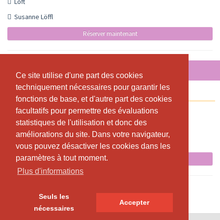
Loft
Susanne Löffl
Réserver maintenant
DIMANCHE, 09.08.2026
Ce site utilise d'une part des cookies
Ce site utilise d'une part des cookies
techniquement nécessaires pour garantir les
techniquement nécessaires pour garantir les
Yin Yoga
fonctions de base, et d'autre part des cookies
fonctions de base, et d'autre part des cookies
facultatifs pour permettre des évaluations
facultatifs pour permettre des évaluations
18:00 - 19:15
statistiques de l'utilisation et donc des
statistiques de l'utilisation et donc des
Loft
améliorations du site. Dans votre navigateur,
améliorations du site. Dans votre navigateur,
Jana Marzell
vous pouvez désactiver les cookies dans les
vous pouvez désactiver les cookies dans les
paramètres à tout moment.
paramètres à tout moment.
Réserver maintenant
Plus d'informations
Plus d'informations
Seuls les
Seuls les
Accepter
Accepter
nécessaires
nécessaires