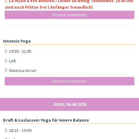
La leçon a été annulée.: Leider zu wenig Teilnehmer. 19.50 Uhr
sind noch Plätze frei ( Anfänger freundlich)
Réserver maintenant
Intensiv Yoga
19:50 - 21:05
Loft
Vanessa Arcuri
Réserver maintenant
JEUDI, 06.08.2026
Kraft & Loslassen: Yoga für innere Balance
18:15 - 19:30