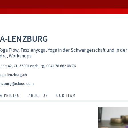
A-LENZBURG
oga Flow, Faszienyoga, Yoga in der Schwangerschaft und in der
idra, Workshops
sse 42, CH-5600 Lenzburg
,
0041 78 662 08 76
ga-lenzburg.ch
nzburg@icloud.com
 & PRICING
ABOUT US
OUR TEAM