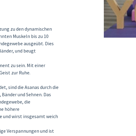
gänzung zu den dynamischen
annten Muskeln bis zu 10
Bindegewebe ausgeübt. Dies
 Bänder, und beugt
ent zu sein. Mit einer
eist zur Ruhe.
et, sind die Asanas durch die
n, Bänder und Sehnen. Das
indegewebe, die
ine höhere
e und wirst insgesamt weich
lige Verspannungen und ist