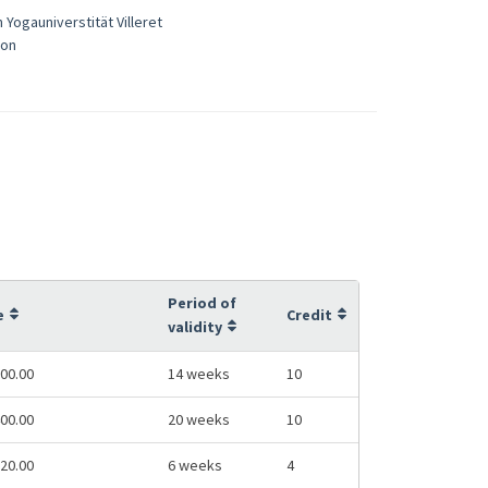
 Yogauniverstität Villeret
son
Period of
e
Credit
validity
00.00
14 weeks
10
00.00
20 weeks
10
20.00
6 weeks
4