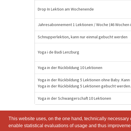
Drop In Lektion am Wochenende
Jahresabonnement 1 Lektionen / Woche (46 Wochen i
Schnupperlektion, kann nur einmal gebucht werden
Yoga i de Badi Lenzburg
Yoga in der Rückbildung 10 Lektionen
Yoga in der Rückbildung 5 Lektionen ohne Baby. Kann
Yoga in der Rückbildung 5 Lektionen gebucht werden.
Yoga in der Schwangerschaft 10 Lektionen
This website uses, on the one hand, technically necessary c
This website uses, on the one hand, technically necessary c
enable statistical evaluations of usage and thus improvement
enable statistical evaluations of usage and thus improvement