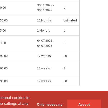
30.11.2025 -
0.00
1
30.11.2025
50.00
12 Months
Unlimited
5.00
1 Months
1
04.07.2026 -
3.00
1
04.07.2026
90.00
12 weeks
10
60.00
12 weeks
5
90.00
12 weeks
10
ptional cookies to
ptional cookies to
e settings at any
e settings at any
Only necessary
Only necessary
Accept
Accept