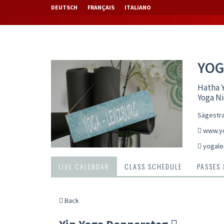
DEUTSCH
FRANÇAIS
ITALIANO
YOG
Hatha Y
Yoga N
Sägestra
www.yo
yogale
LIVE CALENDAR
CLASS SCHEDULE
PASSES
Back