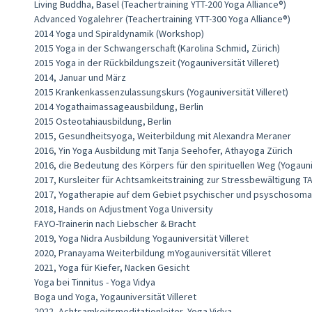
Living Buddha, Basel (Teachertraining YTT-200 Yoga Alliance®)
Advanced Yogalehrer (Teachertraining YTT-300 Yoga Alliance®)
2014 Yoga und Spiraldynamik (Workshop)
2015 Yoga in der Schwangerschaft (Karolina Schmid, Zürich)
2015 Yoga in der Rückbildungszeit (Yogauniversität Villeret)
2014, Januar und März
2015 Krankenkassenzulassungskurs (Yogauniversität Villeret)
2014 Yogathaimassageausbildung, Berlin
2015 Osteotahiausbildung, Berlin
2015, Gesundheitsyoga, Weiterbildung mit Alexandra Meraner
2016, Yin Yoga Ausbildung mit Tanja Seehofer, Athayoga Zürich
2016, die Bedeutung des Körpers für den spirituellen Weg (Yogauniv
2017, Kursleiter für Achtsamkeitstraining zur Stressbewältigung T
2017, Yogatherapie auf dem Gebiet psychischer und psyschosoma
2018, Hands on Adjustment Yoga University
FAYO-Trainerin nach Liebscher & Bracht
2019, Yoga Nidra Ausbildung Yogauniversität Villeret
2020, Pranayama Weiterbildung mYogauniversität Villeret
2021, Yoga für Kiefer, Nacken Gesicht
Yoga bei Tinnitus - Yoga Vidya
Boga und Yoga, Yogauniversität Villeret
2022, Achtsamkeitsmeditationleiter Yoga Vidya