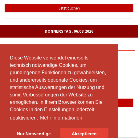
Jetzt buchen
DONNERSTAG, 06.08.2026
Yin Yoga Donnerstag
Mit Livestream
Diese Website verwendet einerseits
Diese Website verwendet einerseits
technisch notwendige Cookies, um
technisch notwendige Cookies, um
18:00 - 19:15
grundlegende Funktionen zu gewährleisten,
grundlegende Funktionen zu gewährleisten,
Yoga Lenzburg, Sägestrasse 42, 5600 Lenzburg (Eingang
und andererseits optionale Cookies, um
und andererseits optionale Cookies, um
Feuertreppe neben Brocki Rundumel 2. Stock)
statistische Auswertungen der Nutzung und
statistische Auswertungen der Nutzung und
Franziska Von Arx
somit Verbesserungen der Website zu
somit Verbesserungen der Website zu
ermöglichen. In Ihrem Browser können Sie
ermöglichen. In Ihrem Browser können Sie
Jetzt buchen
Cookies in den Einstellungen jederzeit
Cookies in den Einstellungen jederzeit
deaktivieren.
deaktivieren.
Mehr Informationen
Mehr Informationen
Nur Notwendige
Nur Notwendige
Akzeptieren
Akzeptieren